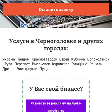
Даю согласие на обработку персональных данных
Услуги в Черноголовке и других
городах:
Яхрома
Талдом
Краснозаводск
Верея
Кубинка
Волоколамск
Руза
Пересвет
Высоковск
Куровское
Голицыно
Рошаль
Дрезна
Электроугли
Пущино
У Вас свой бизнес?
Разместите рекламу на 4pda-
service.ru