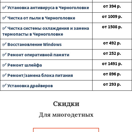
от
394
р.
✅ Установка антивируса в Черноголовке
от
1009
р.
✅ Чистка от пыли в Черноголовке
от
1508
р.
✅ Чистка системы охлаждения и замена
термопасты в Черноголовке
от
492
р.
✅ Восстановление Windows
от
252
р.
✅ Ремонт оперативной памяти
от
1491
р.
✅ Ремонт шлейфа
от
896
р.
✅ Ремонт/замена блока питания
от
293
р.
✅ Установка драйверов
Скидки
Для многодетных