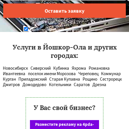
Даю согласие на обработку персональных данных
Услуги в Йошкор-Ола и других
городах:
Новосибирск
Сиверский
Кубинка
Яхрома
Романовка
Ивантеевка
поселок имени Морозова
Череповец
Коммунар
Курган
Приладожский
Старая Купавна
Рощино
Сестрорецк
Дмитров
Домодедово
Котельники
Саратов
Дрезна
У Вас свой бизнес?
Разместите рекламу на 4pda-