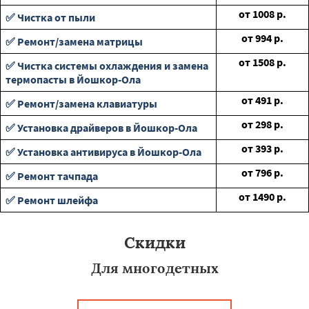
от
1008
р.
✅ Чистка от пыли
от
994
р.
✅ Ремонт/замена матрицы
от
1508
р.
✅ Чистка системы охлаждения и замена
термопасты в Йошкор-Ола
от
491
р.
✅ Ремонт/замена клавиатуры
от
298
р.
✅ Установка драйверов в Йошкор-Ола
от
393
р.
✅ Установка антивируса в Йошкор-Ола
от
796
р.
✅ Ремонт тачпада
от
1490
р.
✅ Ремонт шлейфа
Скидки
Для многодетных