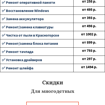
от
258
р.
✅ Ремонт оперативной памяти
от
495
р.
✅ Восстановление Windows
от
393
р.
✅ Замена аккумулятора
от
498
р.
✅ Ремонт/замена клавиатуры
от
1002
р.
✅ Чистка от пыли в Красногорске
от
899
р.
✅ Ремонт/замена блока питания
от
793
р.
✅ Ремонт тачпада
от
297
р.
✅ Установка драйверов
от
1494
р.
✅ Ремонт шлейфа
Скидки
Для многодетных