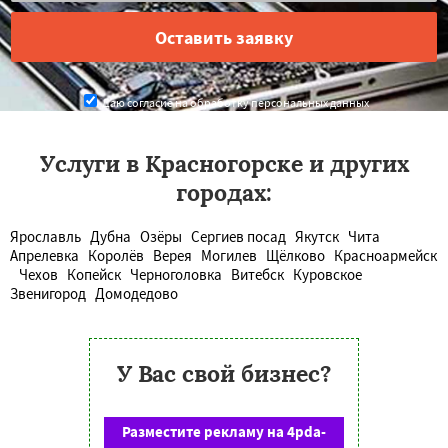
Даю согласие на обработку персональных данных
Услуги в Красногорске и других
городах:
Ярославль
Дубна
Озёры
Сергиев посад
Якутск
Чита
Апрелевка
Королёв
Верея
Могилев
Щёлково
Красноармейск
Чехов
Копейск
Черноголовка
Витебск
Куровское
Звенигород
Домодедово
У Вас свой бизнес?
Разместите рекламу на 4pda-