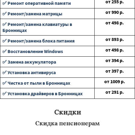
от
255
р.
✅ Ремонт оперативной памяти
от
990
р.
✅ Ремонт/замена матрицы
от
498
р.
✅ Ремонт/замена клавиатуры в
Бронницах
от
893
р.
✅ Ремонт/замена блока питания
от
498
р.
✅ Восстановление Windows
от
394
р.
✅ Замена аккумулятора
от
397
р.
✅ Установка антивируса
от
1009
р.
✅ Чистка от пыли в Бронницах
от
291
р.
✅ Установка драйверов в Бронницах
Скидки
Скидка пенсионерам