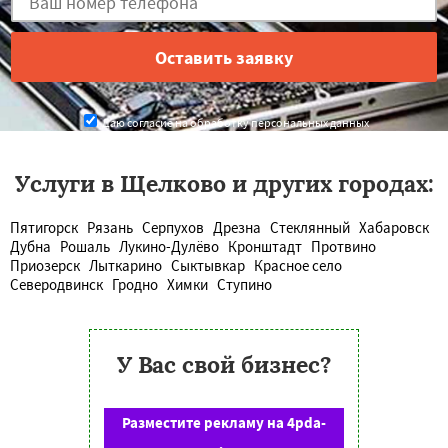
Даю согласие на обработку персональных данных
Услуги в Щелково и других городах:
Пятигорск
Рязань
Серпухов
Дрезна
Стеклянный
Хабаровск
Дубна
Рошаль
Лукино-Дулёво
Кронштадт
Протвино
Приозерск
Лыткарино
Сыктывкар
Красное село
Северодвинск
Гродно
Химки
Ступино
У Вас свой бизнес?
Разместите рекламу на 4pda-