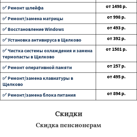
от
1498
р.
✅ Ремонт шлейфа
от
998
р.
✅ Ремонт/замена матрицы
от
493
р.
✅ Восстановление Windows
от
392
р.
✅ Установка антивируса в Щелково
от
1501
р.
✅ Чистка системы охлаждения и замена
термопасты в Щелково
от
257
р.
✅ Ремонт оперативной памяти
от
495
р.
✅ Ремонт/замена клавиатуры в
Щелково
от
894
р.
✅ Ремонт/замена блока питания
Скидки
Скидка пенсионерам