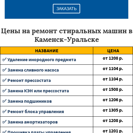
ЗАКАЗАТЬ
Цены на ремонт стиральных машин в
Каменск-Уральске
НАЗВАНИЕ
ЦЕНА
от
1208
р.
✅ Удаление инородного предмета
от
1104
р.
✅ Замена сливного насоса
от
1104
р.
✅ Ремонт прессостата
от
1508
р.
✅ Замена КЭН или прессостата
от
1206
р.
✅ Замена подшиников
от
1305
р.
✅ Ремонт блока управления
от
1208
р.
✅ Замена амортизаторов
от
1201
р.
✅ Прошивка платы управления