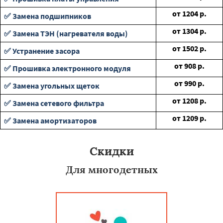
от
1204
р.
✅ Замена подшипников
от
1304
р.
✅ Замена ТЭН (нагревателя воды)
от
1502
р.
✅ Устранение засора
от
908
р.
✅ Прошивка электронного модуля
от
990
р.
✅ Замена угольных щеток
от
1208
р.
✅ Замена сетевого фильтра
от
1209
р.
✅ Замена амортизаторов
Скидки
Для многодетных