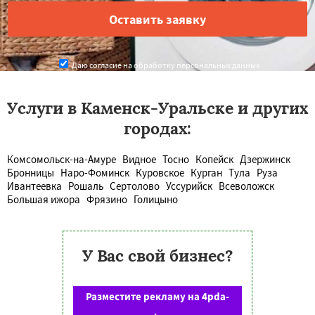
Даю согласие на обработку персональных данных
Услуги в Каменск-Уральске и других
городах:
Комсомольск-на-Амуре
Видное
Тосно
Копейск
Дзержинск
Бронницы
Наро-Фоминск
Куровское
Курган
Тула
Руза
Ивантеевка
Рошаль
Сертолово
Уссурийск
Всеволожск
Большая ижора
Фрязино
Голицыно
У Вас свой бизнес?
Разместите рекламу на 4pda-