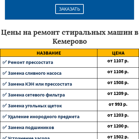
ЗАКАЗАТЬ
Цены на ремонт стиральных машин в
Кемерово
НАЗВАНИЕ
ЦЕНА
от
1107
р.
✅ Ремонт прессостата
от
1106
р.
✅ Замена сливного насоса
от
1508
р.
✅ Замена КЭН или прессостата
от
1209
р.
✅ Замена сетевого фильтра
от
993
р.
✅ Замена угольных щеток
от
1203
р.
✅ Удаление инородного предмета
от
1200
р.
✅ Замена подшиников
от
1502
р.
✅ Устранение засора