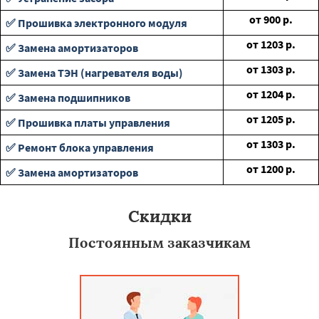
от
900
р.
✅ Прошивка электронного модуля
от
1203
р.
✅ Замена амортизаторов
от
1303
р.
✅ Замена ТЭН (нагревателя воды)
от
1204
р.
✅ Замена подшипников
от
1205
р.
✅ Прошивка платы управления
от
1303
р.
✅ Ремонт блока управления
от
1200
р.
✅ Замена амортизаторов
Скидки
Постоянным заказчикам