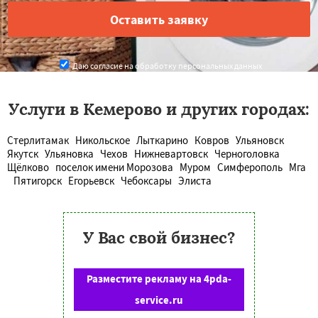
Даю согласие на обработку персональных данных
Услуги в Кемерово и других городах:
Стерлитамак
Никольское
Лыткарино
Ковров
Ульяновск
Якутск
Ульяновка
Чехов
Нижневартовск
Черноголовка
Щёлково
поселок имени Морозова
Муром
Симферополь
Мга
Пятигорск
Егорьевск
Чебоксары
Элиста
У Вас свой бизнес?
Разместите рекламу на 4pda-
service.ru