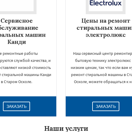
Сервисное
Цены на ремонт
бслуживание
стиральных маши
ральных машин
электролюкс
Канди
е ремонтные работы
Наш сервисный центр ремонтир
руются службой качества, и
бытовую технику электролюкс
оставляют низкой стоимость
низким ценам, так что если вам 
т стиральной машины Канди
ремонт стиральной машины в Ст
×
в Старом Осколе.
Осколе, можете обращаться к н
ЗАКАЗАТЬ
ЗАКАЗАТЬ
Наши услуги
Даю согласие на обработку персональных данных