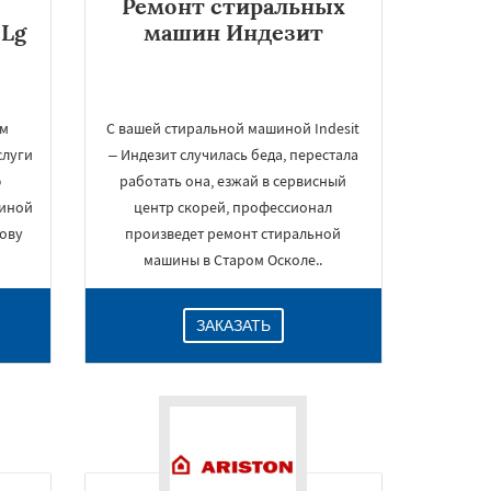
Ремонт стиральных
Lg
машин Индезит
ом
С вашей стиральной машиной Indesit
слуги
– Индезит случилась беда, перестала
ю
работать она, езжай в сервисный
пиной
центр скорей, профессионал
тову
произведет ремонт стиральной
машины в Старом Осколе..
ЗАКАЗАТЬ