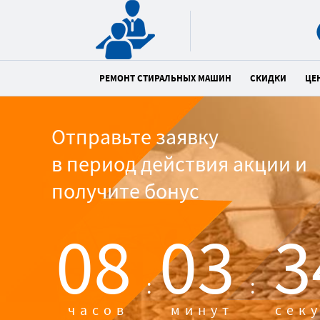
РЕМОНТ СТИРАЛЬНЫХ МАШИН
СКИДКИ
ЦЕ
Отправьте заявку
в период действия акции и
получите бонус
08
03
3
:
:
часов
минут
сек