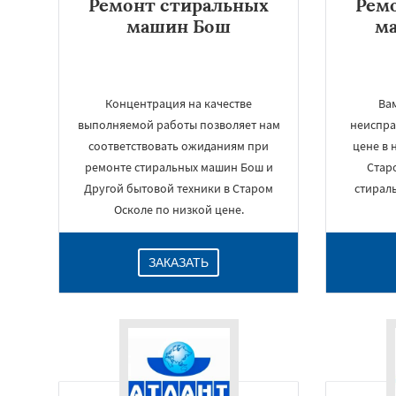
Ремонт стиральных
Рем
машин Бош
м
Концентрация на качестве
Вам
выполняемой работы позволяет нам
неиспра
соответствовать ожиданиям при
цене в 
ремонте стиральных машин Бош и
Стар
Другой бытовой техники в Старом
стирал
Осколе по низкой цене.
ЗАКАЗАТЬ