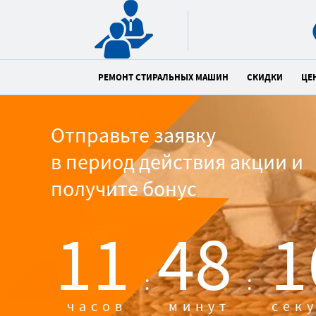
РЕМОНТ СТИРАЛЬНЫХ МАШИН
СКИДКИ
ЦЕ
Отправьте заявку
в период действия акции и
получите бонус
11
48
1
:
:
часов
минут
сек