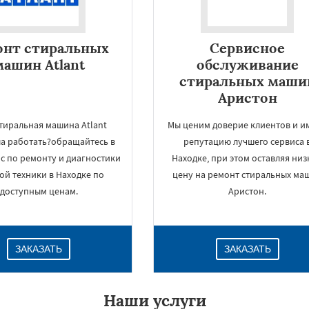
онт стиральных
Сервисное
машин Atlant
обслуживание
стиральных маши
Аристон
тиральная машина Atlant
Мы ценим доверие клиентов и и
ла работать?обращайтесь в
репутацию лучшего сервиса 
с по ремонту и диагностики
Находке, при этом оставляя ни
ой техники в Находке по
цену на ремонт стиральных ма
×
доступным ценам.
Аристон.
ЗАКАЗАТЬ
ЗАКАЗАТЬ
Наши услуги
Даю согласие на обработку персональных данных