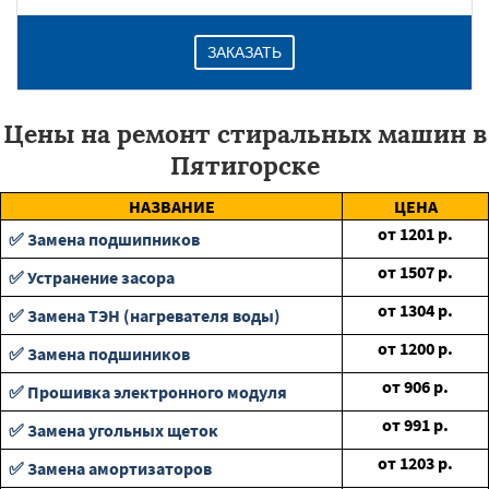
ЗАКАЗАТЬ
Цены на ремонт стиральных машин в
Пятигорске
НАЗВАНИЕ
ЦЕНА
от
1201
р.
✅ Замена подшипников
от
1507
р.
✅ Устранение засора
от
1304
р.
✅ Замена ТЭН (нагревателя воды)
от
1200
р.
✅ Замена подшиников
от
906
р.
✅ Прошивка электронного модуля
от
991
р.
✅ Замена угольных щеток
от
1203
р.
✅ Замена амортизаторов