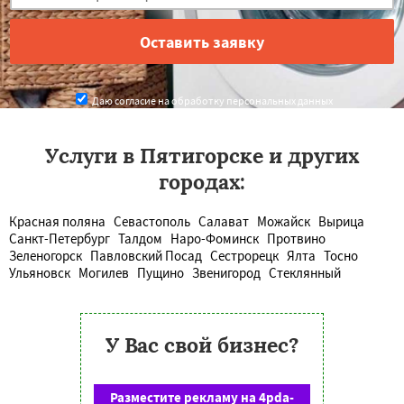
Даю согласие на обработку персональных данных
Услуги в Пятигорске и других
городах:
Красная поляна
Севастополь
Салават
Можайск
Вырица
Санкт-Петербург
Талдом
Наро-Фоминск
Протвино
Зеленогорск
Павловский Посад
Сестрорецк
Ялта
Тосно
Ульяновск
Могилев
Пущино
Звенигород
Стеклянный
У Вас свой бизнес?
Разместите рекламу на 4pda-