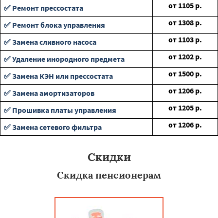
от
1105
р.
✅ Ремонт прессостата
от
1308
р.
✅ Ремонт блока управления
от
1103
р.
✅ Замена сливного насоса
от
1202
р.
✅ Удаление инородного предмета
от
1500
р.
✅ Замена КЭН или прессостата
от
1206
р.
✅ Замена амортизаторов
от
1205
р.
✅ Прошивка платы управления
от
1206
р.
✅ Замена сетевого фильтра
Скидки
Скидка пенсионерам