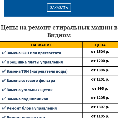
ЗАКАЗАТЬ
Цены на ремонт стиральных машин в
Видном
НАЗВАНИЕ
ЦЕНА
от
1504
р.
✅ Замена КЭН или прессостата
от
1200
р.
✅ Прошивка платы управления
от
1306
р.
✅ Замена ТЭН (нагревателя воды)
от
1201
р.
✅ Замена сетевого фильтра
от
995
р.
✅ Замена угольных щеток
от
1205
р.
✅ Замена подшипников
от
1307
р.
✅ Ремонт блока управления
от
1105
р.
✅ Ремонт прессостата