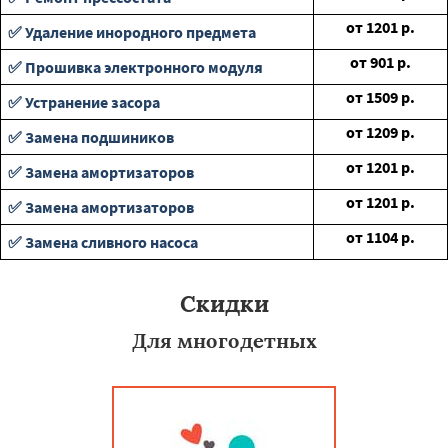
от
1201
р.
✅ Удаление инородного предмета
от
901
р.
✅ Прошивка электронного модуля
от
1509
р.
✅ Устранение засора
от
1209
р.
✅ Замена подшиников
от
1201
р.
✅ Замена амортизаторов
от
1201
р.
✅ Замена амортизаторов
от
1104
р.
✅ Замена сливного насоса
Скидки
Для многодетных