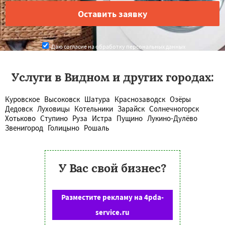
Даю согласие на обработку персональных данных
Услуги в Видном и других городах:
Куровское
Высоковск
Шатура
Краснозаводск
Озёры
Дедовск
Луховицы
Котельники
Зарайск
Солнечногорск
Хотьково
Ступино
Руза
Истра
Пущино
Лукино-Дулёво
Звенигород
Голицыно
Рошаль
У Вас свой бизнес?
Разместите рекламу на 4pda-
service.ru