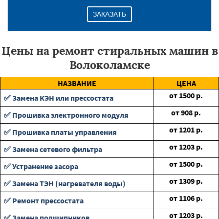
ЗАКАЗАТЬ
Цены на ремонт стиральных машин в
Волоколамске
НАЗВАНИЕ
ЦЕНА
от
1500
р.
✅ Замена КЭН или прессостата
от
908
р.
✅ Прошивка электронного модуля
от
1201
р.
✅ Прошивка платы управления
от
1203
р.
✅ Замена сетевого фильтра
от
1500
р.
✅ Устранение засора
от
1309
р.
✅ Замена ТЭН (нагревателя воды)
от
1106
р.
✅ Ремонт прессостата
от
1203
р.
✅ Замена подшипников