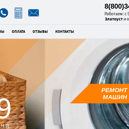
8(800)
Работаем: с 9
Златоуст
и 
НЫ
ОПЛАТА
ОТЗЫВЫ
КОНТАКТЫ
РЕМОНТ
7
МАШИН 
унд