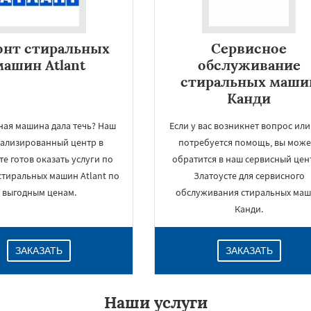
онт стиральных
Сервисное
машин Atlant
обслуживание
стиральных маши
Канди
ная машина дала течь? Наш
Если у вас возникнет вопрос или
ализированный центр в
потребуется помощь, вы може
те готов оказать услуги по
обратится в наш сервисный цен
стиральных машин Atlant по
Златоусте для сервисного
×
выгодным ценам.
обслуживания стиральных ма
Канди.
ЗАКАЗАТЬ
ЗАКАЗАТЬ
Наши услуги
Даю согласие на обработку персональных данных