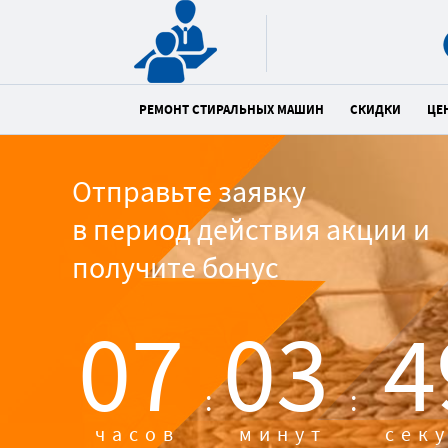
РЕМОНТ СТИРАЛЬНЫХ МАШИН
СКИДКИ
ЦЕ
Отправьте заявку
в период действия акции и
получите бонус
07
03
4
:
:
часов
минут
сек