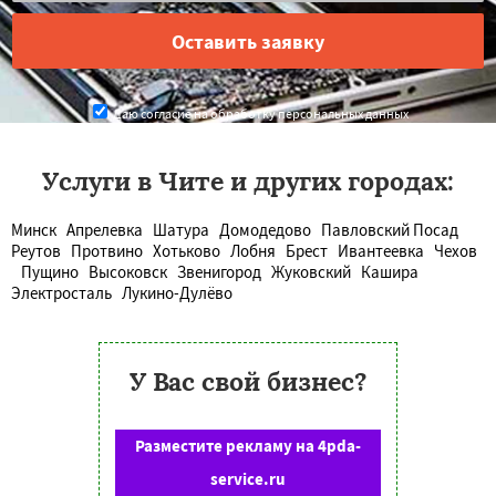
Даю согласие на обработку персональных данных
Услуги в Чите и других городах:
Минск
Апрелевка
Шатура
Домодедово
Павловский Посад
Реутов
Протвино
Хотьково
Лобня
Брест
Ивантеевка
Чехов
Пущино
Высоковск
Звенигород
Жуковский
Кашира
Электросталь
Лукино-Дулёво
У Вас свой бизнес?
Разместите рекламу на 4pda-
service.ru