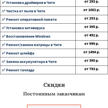
от
293
р.
✅ Установка драйверов в Чите
от
1002
р.
✅ Чистка от пыли в Чите
от
253
р.
✅ Ремонт оперативной памяти
от
395
р.
✅ Установка антивируса
от
492
р.
✅ Восстановление Windows
от
999
р.
✅ Ремонт/замена матрицы в Чите
от
1494
р.
✅ Ремонт шлейфа
от
390
р.
✅ Замена аккумулятора в Чите
от
793
р.
✅ Ремонт тачпада
Скидки
Постоянным заказчикам