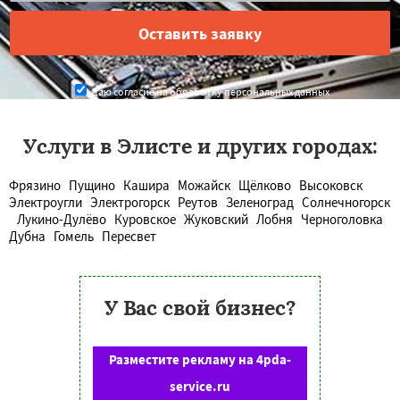
Даю согласие на обработку персональных данных
Услуги в Элисте и других городах:
Фрязино
Пущино
Кашира
Можайск
Щёлково
Высоковск
Электроугли
Электрогорск
Реутов
Зеленоград
Солнечногорск
Лукино-Дулёво
Куровское
Жуковский
Лобня
Черноголовка
Дубна
Гомель
Пересвет
У Вас свой бизнес?
Разместите рекламу на 4pda-
service.ru