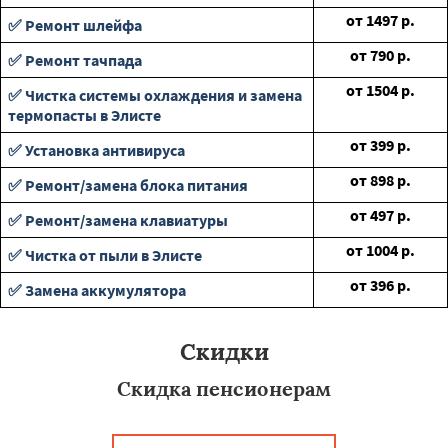
от
1497
р.
✅ Ремонт шлейфа
от
790
р.
✅ Ремонт тачпада
от
1504
р.
✅ Чистка системы охлаждения и замена
термопасты в Элисте
от
399
р.
✅ Установка антивируса
от
898
р.
✅ Ремонт/замена блока питания
от
497
р.
✅ Ремонт/замена клавиатуры
от
1004
р.
✅ Чистка от пыли в Элисте
от
396
р.
✅ Замена аккумулятора
Скидки
Скидка пенсионерам