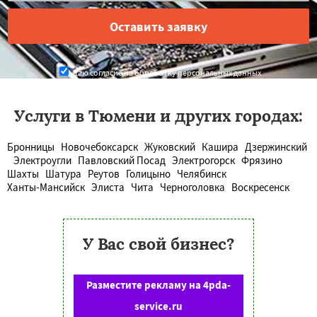
Даю согласие на обработку персональных данных
Услуги в Тюмени и других городах:
Бронницы
Новочебоксарск
Жуковский
Кашира
Дзержинский
Электроугли
Павловский Посад
Электрогорск
Фрязино
Шахты
Шатура
Реутов
Голицыно
Челябинск
Ханты-Мансийск
Элиста
Чита
Черноголовка
Воскресенск
У Вас свой бизнес?
Разместите рекламу на 4pda-
service.ru