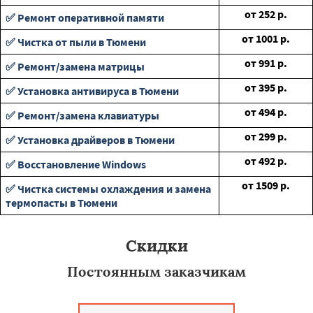
от
252
р.
✅ Ремонт оперативной памяти
от
1001
р.
✅ Чистка от пыли в Тюмени
от
991
р.
✅ Ремонт/замена матрицы
от
395
р.
✅ Установка антивируса в Тюмени
от
494
р.
✅ Ремонт/замена клавиатуры
от
299
р.
✅ Установка драйверов в Тюмени
от
492
р.
✅ Восстановление Windows
от
1509
р.
✅ Чистка системы охлаждения и замена
термопасты в Тюмени
Скидки
Постоянным заказчикам