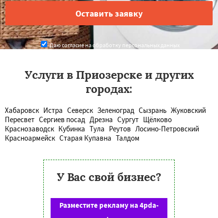
Даю согласие на обработку персональных данных
Услуги в Приозерске и других
городах:
Хабаровск
Истра
Северск
Зеленоград
Сызрань
Жуковский
Пересвет
Сергиев посад
Дрезна
Сургут
Щёлково
Краснозаводск
Кубинка
Тула
Реутов
Лосино-Петровский
Красноармейск
Старая Купавна
Талдом
У Вас свой бизнес?
Разместите рекламу на 4pda-