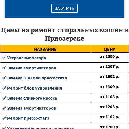
ЗАКАЗАТЬ
Цены на ремонт стиральных машин в
Приозерске
НАЗВАНИЕ
ЦЕНА
от
1500
р.
✅ Устранение засора
от
1207
р.
✅ Замена амортизаторов
от
1502
р.
✅ Замена КЭН или прессостата
от
1300
р.
✅ Ремонт блока управления
от
1108
р.
✅ Замена сливного насоса
от
1203
р.
✅ Замена амортизаторов
от
1102
р.
✅ Ремонт прессостата
от
1200
р.
✅ Удаление инородного предмета