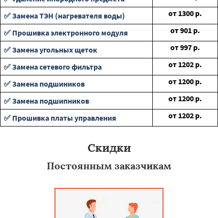
от
1300
р.
✅ Замена ТЭН (нагревателя воды)
от
901
р.
✅ Прошивка электронного модуля
от
997
р.
✅ Замена угольных щеток
от
1202
р.
✅ Замена сетевого фильтра
от
1200
р.
✅ Замена подшиников
от
1200
р.
✅ Замена подшипников
от
1202
р.
✅ Прошивка платы управления
Скидки
Постоянным заказчикам