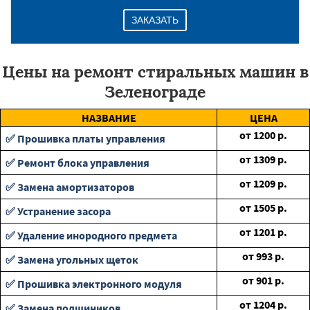
ЗАКАЗАТЬ
Цены на ремонт стиральных машин в
Зеленограде
НАЗВАНИЕ
ЦЕНА
от
1200
р.
✅ Прошивка платы управления
от
1309
р.
✅ Ремонт блока управления
от
1209
р.
✅ Замена амортизаторов
от
1505
р.
✅ Устранение засора
от
1201
р.
✅ Удаление инородного предмета
от
993
р.
✅ Замена угольных щеток
от
901
р.
✅ Прошивка электронного модуля
от
1204
р.
✅ Замена подшиников