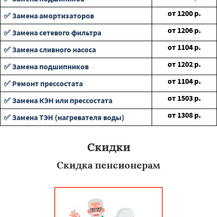
от
1200
р.
✅ Замена амортизаторов
от
1206
р.
✅ Замена сетевого фильтра
от
1104
р.
✅ Замена сливного насоса
от
1202
р.
✅ Замена подшипников
от
1104
р.
✅ Ремонт прессостата
от
1503
р.
✅ Замена КЭН или прессостата
от
1308
р.
✅ Замена ТЭН (нагревателя воды)
Скидки
Скидка пенсионерам