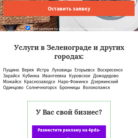
Даю согласие на обработку персональных данных
Услуги в Зеленограде и других
городах:
Пущино
Верея
Истра
Луховицы
Егорьевск
Воскресенск
Зарайск
Кубинка
Ивантеевка
Куровское
Домодедово
Можайск
Краснозаводск
Наро-Фоминск
Дзержинский
Одинцово
Солнечногорск
Бронницы
Волоколамск
У Вас свой бизнес?
Разместите рекламу на 4pda-