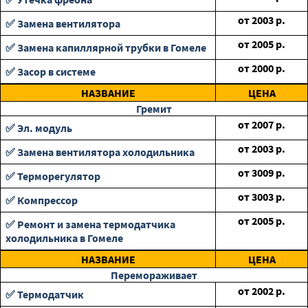
от
2003
р.
✅ Замена вентилятора
от
2005
р.
✅ Замена капиллярной трубки в Гомеле
от
2000
р.
✅ Засор в системе
НАЗВАНИЕ
ЦЕНА
Гремит
от
2007
р.
✅ Эл. модуль
от
2003
р.
✅ Замена вентилятора холодильника
от
3009
р.
✅ Терморегулятор
от
3003
р.
✅ Компрессор
от
2005
р.
✅ Ремонт и замена термодатчика
холодильника в Гомеле
НАЗВАНИЕ
ЦЕНА
Перемораживает
от
2002
р.
✅ Термодатчик