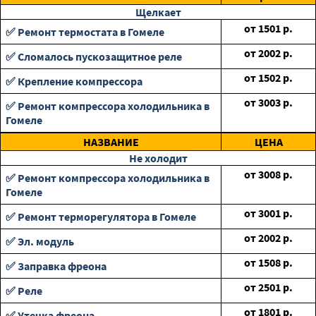
Щелкает
от
1501
р.
✅ Ремонт термостата в Гомеле
от
2002
р.
✅ Сломалось пускозащитное реле
от
1502
р.
✅ Крепление компрессора
от
3003
р.
✅ Ремонт компрессора холодильника в
Гомеле
НАЗВАНИЕ
ЦЕНА
Не холодит
от
3008
р.
✅ Ремонт компрессора холодильника в
Гомеле
от
3001
р.
✅ Ремонт терморегулятора в Гомеле
от
2002
р.
✅ Эл. модуль
от
1508
р.
✅ Заправка фреона
от
2501
р.
✅ Реле
от
1801
р.
✅ Утечка фреона