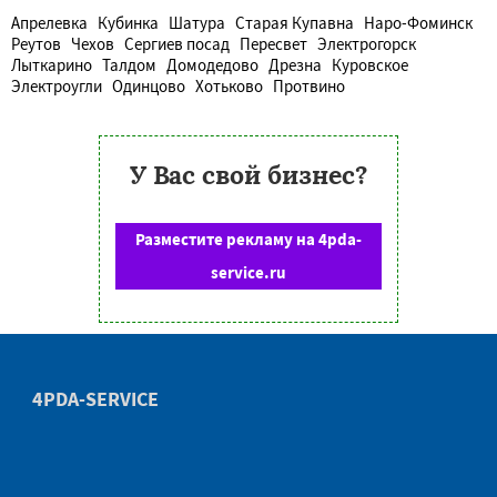
Апрелевка
Кубинка
Шатура
Старая Купавна
Наро-Фоминск
Реутов
Чехов
Сергиев посад
Пересвет
Электрогорск
Лыткарино
Талдом
Домодедово
Дрезна
Куровское
Электроугли
Одинцово
Хотьково
Протвино
У Вас свой бизнес?
Разместите рекламу на 4pda-
service.ru
4PDA-SERVICE