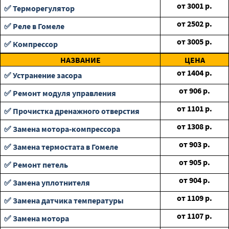
от
3001
р.
✅ Терморегулятор
от
2502
р.
✅ Реле в Гомеле
от
3005
р.
✅ Компрессор
НАЗВАНИЕ
ЦЕНА
от
1404
р.
✅ Устранение засора
от
906
р.
✅ Ремонт модуля управления
от
1101
р.
✅ Прочистка дренажного отверстия
от
1308
р.
✅ Замена мотора-компрессора
от
903
р.
✅ Замена термостата в Гомеле
от
905
р.
✅ Ремонт петель
от
904
р.
✅ Замена уплотнителя
от
1109
р.
✅ Замена датчика температуры
от
1107
р.
✅ Замена мотора