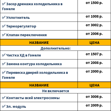
от
1500
р.
✅ Засор дренажа холодильника в
Гомеле
от
1008
р.
✅ Уплотнитель
от
3002
р.
✅ Терморегулятор
от
2006
р.
✅ Клапан переключения
НАЗВАНИЕ
ЦЕНА
Дополнительно:
от
1507
р.
✅ Чистка ХД в Гомеле
от
2008
р.
✅ Замена контура холодильника
от
2000
р.
✅ Перевеска дверей холодильника в
Гомеле
НАЗВАНИЕ
ЦЕНА
Не включается
от
3006
р.
✅ Контакты всей электросхемы
от
2009
р.
✅ Эл. модуль