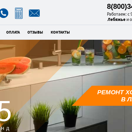
8(800)
Работаем: с 9
Лебяжье
и 
ОПЛАТА
ОТЗЫВЫ
КОНТАКТЫ
РЕМОНТ Х
4
В 
унд