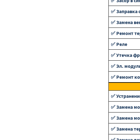
✅ Засор в си
✅ Заправка 
✅ Замена ве
✅ Ремонт т
✅ Реле
✅ Утечка фр
✅ Эл. модул
✅ Ремонт ко
✅ Устранени
✅ Замена м
✅ Замена мо
✅ Замена те
✅ Замена да