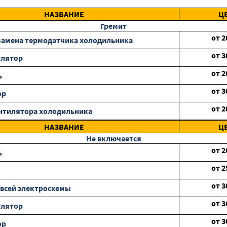
НАЗВАНИЕ
Ц
Гремит
от
2
замена термодатчика холодильника
от
3
улятор
от
2
ь
от
3
ор
от
2
нтилятора холодильника
НАЗВАНИЕ
Ц
Не включается
от
2
ь
от
2
от
3
всей электросхемы
от
3
улятор
от
3
ор