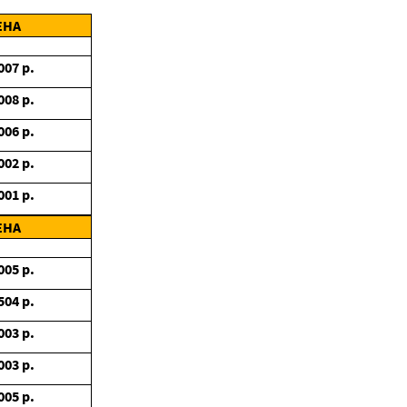
ЕНА
007
р.
008
р.
006
р.
002
р.
001
р.
ЕНА
005
р.
504
р.
003
р.
003
р.
005
р.