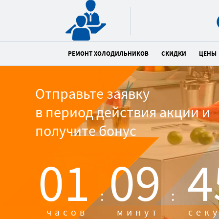
РЕМОНТ ХОЛОДИЛЬНИКОВ
СКИДКИ
ЦЕНЫ
Отправьте заявку
в период действия акции и
получите бонус
01
09
4
:
:
часов
минут
сек