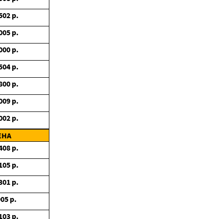
502
р.
005
р.
000
р.
504
р.
800
р.
009
р.
002
р.
ЕНА
408
р.
105
р.
301
р.
905
р.
103
р.