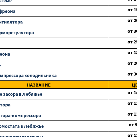
стеме
от
1
фреона
от
2
нтилятора
от
3
ерморегулятора
от
2
от
1
еона
от
2
ь
от
3
мпрессора холодильника
НАЗВАНИЕ
Ц
от
1
е засора в Лебяжье
от
1
отора
от
1
тора-компрессора
от
рмостата в Лебяжье
от
1
тчика температуры