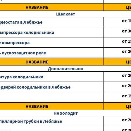
НАЗВАНИЕ
Ц
Щелкает
от
1
рмостата в Лебяжье
от
3
мпрессора холодильника
от
1
 компрессора
от
2
 пускозащитное реле
НАЗВАНИЕ
Ц
Дополнительно:
от
2
нтура холодильника
от
2
 дверей холодильника в Лебяжье
от
1
НАЗВАНИЕ
Ц
Не холодит
от
2
пиллярной трубки в Лебяжье
от
2