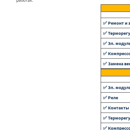
работах.
✅ Ремонт и 
✅ Терморег
✅ Эл. модул
✅ Компресс
✅ Замена ве
✅ Эл. модул
✅ Реле
✅ Контакты 
✅ Терморег
✅ Компресс