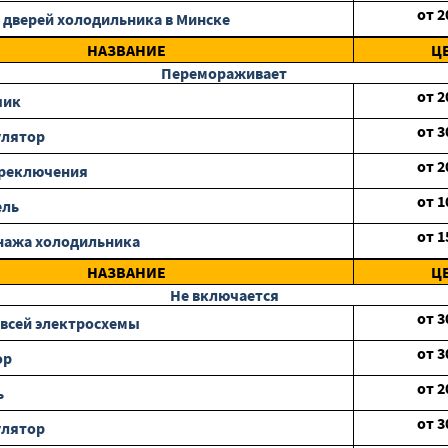
от
2
 дверей холодильника в Минске
НАЗВАНИЕ
Ц
Перемораживает
от
2
чик
от
3
улятор
от
2
ереключения
от
1
ель
от
1
нажа холодильника
НАЗВАНИЕ
Ц
Не включается
от
3
всей электросхемы
от
3
ор
от
2
ь
от
3
улятор