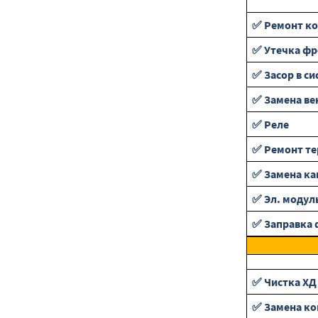
✅ Ремонт ко
✅ Утечка фр
✅ Засор в си
✅ Замена ве
✅ Реле
✅ Ремонт те
✅ Замена ка
✅ Эл. модул
✅ Заправка 
✅ Чистка ХД
✅ Замена ко