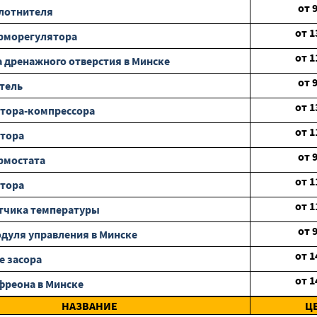
от
лотнителя
от
1
рморегулятора
от
1
 дренажного отверстия в Минске
от
тель
от
1
тора-компрессора
от
1
отора
от
рмостата
от
1
отора
от
1
тчика температуры
от
дуля управления в Минске
от
1
е засора
от
1
фреона в Минске
НАЗВАНИЕ
Ц