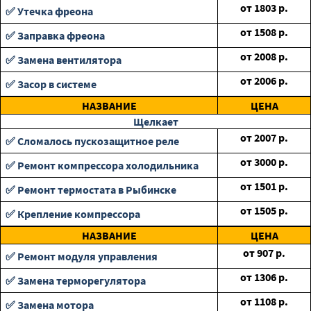
от
1803
р.
✅ Утечка фреона
от
1508
р.
✅ Заправка фреона
от
2008
р.
✅ Замена вентилятора
от
2006
р.
✅ Засор в системе
НАЗВАНИЕ
ЦЕНА
Щелкает
от
2007
р.
✅ Сломалось пускозащитное реле
от
3000
р.
✅ Ремонт компрессора холодильника
от
1501
р.
✅ Ремонт термостата в Рыбинске
от
1505
р.
✅ Крепление компрессора
НАЗВАНИЕ
ЦЕНА
от
907
р.
✅ Ремонт модуля управления
от
1306
р.
✅ Замена терморегулятора
от
1108
р.
✅ Замена мотора