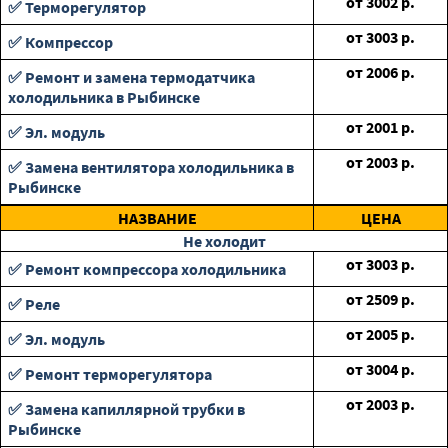
от
3002
р.
✅ Терморегулятор
от
3003
р.
✅ Компрессор
от
2006
р.
✅ Ремонт и замена термодатчика
холодильника в Рыбинске
от
2001
р.
✅ Эл. модуль
от
2003
р.
✅ Замена вентилятора холодильника в
Рыбинске
НАЗВАНИЕ
ЦЕНА
Не холодит
от
3003
р.
✅ Ремонт компрессора холодильника
от
2509
р.
✅ Реле
от
2005
р.
✅ Эл. модуль
от
3004
р.
✅ Ремонт терморегулятора
от
2003
р.
✅ Замена капиллярной трубки в
Рыбинске