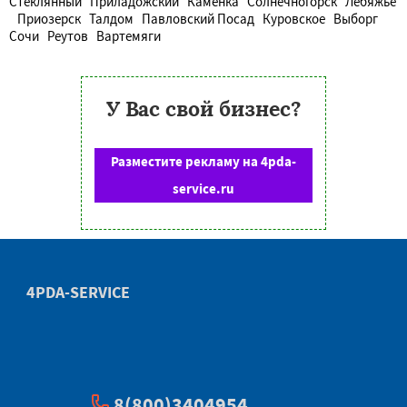
Стеклянный
Приладожский
Каменка
Солнечногорск
Лебяжье
Приозерск
Талдом
Павловский Посад
Куровское
Выборг
Сочи
Реутов
Вартемяги
У Вас свой бизнес?
Разместите рекламу на 4pda-
service.ru
4PDA-SERVICE
8(800)3404954