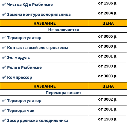
от
1506
р.
✅ Чистка ХД в Рыбинске
от
2004
р.
✅ Замена контура холодильника
НАЗВАНИЕ
ЦЕНА
Не включается
от
3005
р.
✅ Терморегулятор
от
3000
р.
✅ Контакты всей электросхемы
от
2001
р.
✅ Эл. модуль
от
2509
р.
✅ Реле в Рыбинске
от
3003
р.
✅ Компрессор
НАЗВАНИЕ
ЦЕНА
Перемораживает
от
3002
р.
✅ Терморегулятор
от
2001
р.
✅ Термодатчик
от
1508
р.
✅ Засор дренажа холодильника