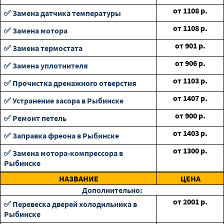
от
1108
р.
✅ Замена датчика температуры
от
1108
р.
✅ Замена мотора
от
901
р.
✅ Замена термостата
от
906
р.
✅ Замена уплотнителя
от
1103
р.
✅ Прочистка дренажного отверстия
от
1407
р.
✅ Устранение засора в Рыбинске
от
900
р.
✅ Ремонт петель
от
1403
р.
✅ Заправка фреона в Рыбинске
от
1300
р.
✅ Замена мотора-компрессора в
Рыбинске
НАЗВАНИЕ
ЦЕНА
Дополнительно:
от
2001
р.
✅ Перевеска дверей холодильника в
Рыбинске