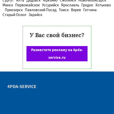
Сургут
Ялта
Дедовск
Фрязино
Смоленск
Новочебоксарск
Минск
Первомайское
Уссурийск
Ярославль
Гродно
Хотьково
Приозерск
Павловский Посад
Томск
Верея
Гатчина
Старый Оскол
Зарайск
У Вас свой бизнес?
Разместите рекламу на 4pda-
service.ru
4PDA-SERVICE