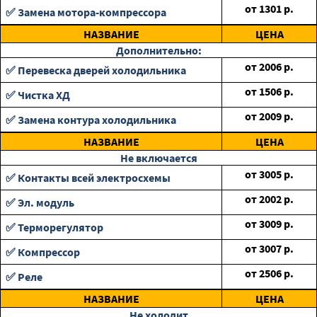
от
1301
р.
✅ Замена мотора-компрессора
НАЗВАНИЕ
ЦЕНА
Дополнительно:
от
2006
р.
✅ Перевеска дверей холодильника
от
1506
р.
✅ Чистка ХД
от
2009
р.
✅ Замена контура холодильника
НАЗВАНИЕ
ЦЕНА
Не включается
от
3005
р.
✅ Контакты всей электросхемы
от
2002
р.
✅ Эл. модуль
от
3009
р.
✅ Терморегулятор
от
3007
р.
✅ Компрессор
от
2506
р.
✅ Реле
НАЗВАНИЕ
ЦЕНА
Не холодит