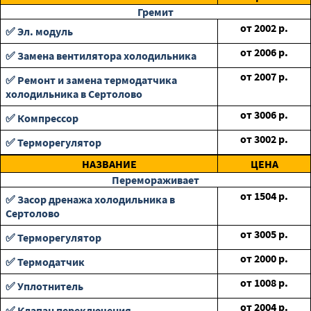
Гремит
от
2002
р.
✅ Эл. модуль
от
2006
р.
✅ Замена вентилятора холодильника
от
2007
р.
✅ Ремонт и замена термодатчика
холодильника в Сертолово
от
3006
р.
✅ Компрессор
от
3002
р.
✅ Терморегулятор
НАЗВАНИЕ
ЦЕНА
Перемораживает
от
1504
р.
✅ Засор дренажа холодильника в
Сертолово
от
3005
р.
✅ Терморегулятор
от
2000
р.
✅ Термодатчик
от
1008
р.
✅ Уплотнитель
от
2004
р.
✅ Клапан переключения