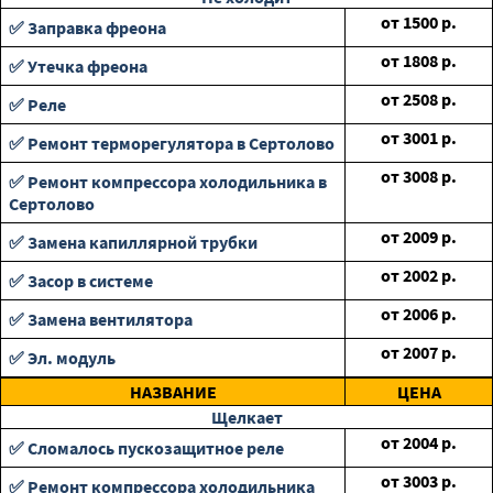
от
1500
р.
✅ Заправка фреона
от
1808
р.
✅ Утечка фреона
от
2508
р.
✅ Реле
от
3001
р.
✅ Ремонт терморегулятора в Сертолово
от
3008
р.
✅ Ремонт компрессора холодильника в
Сертолово
от
2009
р.
✅ Замена капиллярной трубки
от
2002
р.
✅ Засор в системе
от
2006
р.
✅ Замена вентилятора
от
2007
р.
✅ Эл. модуль
НАЗВАНИЕ
ЦЕНА
Щелкает
от
2004
р.
✅ Сломалось пускозащитное реле
от
3003
р.
✅ Ремонт компрессора холодильника