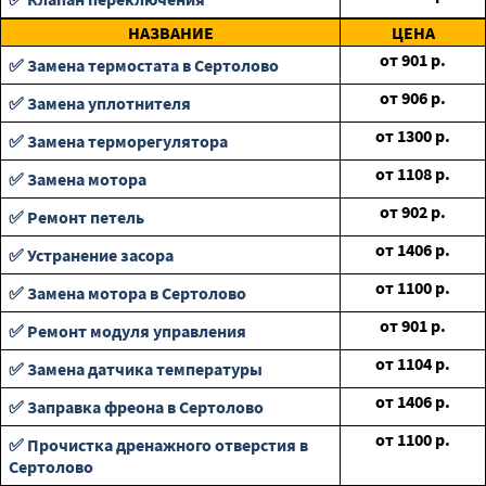
НАЗВАНИЕ
ЦЕНА
от
901
р.
✅ Замена термостата в Сертолово
от
906
р.
✅ Замена уплотнителя
от
1300
р.
✅ Замена терморегулятора
от
1108
р.
✅ Замена мотора
от
902
р.
✅ Ремонт петель
от
1406
р.
✅ Устранение засора
от
1100
р.
✅ Замена мотора в Сертолово
от
901
р.
✅ Ремонт модуля управления
от
1104
р.
✅ Замена датчика температуры
от
1406
р.
✅ Заправка фреона в Сертолово
от
1100
р.
✅ Прочистка дренажного отверстия в
Сертолово