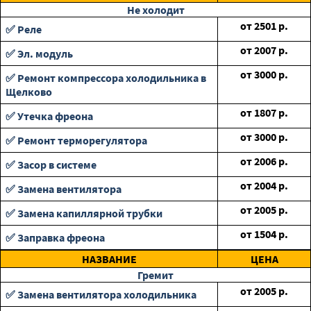
Не холодит
от
2501
р.
✅ Реле
от
2007
р.
✅ Эл. модуль
от
3000
р.
✅ Ремонт компрессора холодильника в
Щелково
от
1807
р.
✅ Утечка фреона
от
3000
р.
✅ Ремонт терморегулятора
от
2006
р.
✅ Засор в системе
от
2004
р.
✅ Замена вентилятора
от
2005
р.
✅ Замена капиллярной трубки
от
1504
р.
✅ Заправка фреона
НАЗВАНИЕ
ЦЕНА
Гремит
от
2005
р.
✅ Замена вентилятора холодильника