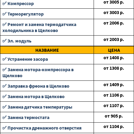
от
3005
р.
✅ Компрессор
от
3003
р.
✅ Терморегулятор
от
2006
р.
✅ Ремонт и замена термодатчика
холодильника в Щелково
от
2003
р.
✅ Эл. модуль
НАЗВАНИЕ
ЦЕНА
от
1408
р.
✅ Устранение засора
от
1308
р.
✅ Замена мотора-компрессора в
Щелково
от
1409
р.
✅ Заправка фреона в Щелково
от
1106
р.
✅ Замена мотора в Щелково
от
1107
р.
✅ Замена датчика температуры
от
905
р.
✅ Замена термостата
от
1104
р.
✅ Прочистка дренажного отверстия