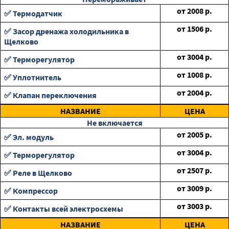
от
2008
р.
✅ Термодатчик
от
1506
р.
✅ Засор дренажа холодильника в
Щелково
от
3004
р.
✅ Терморегулятор
от
1008
р.
✅ Уплотнитель
от
2004
р.
✅ Клапан переключения
НАЗВАНИЕ
ЦЕНА
Не включается
от
2005
р.
✅ Эл. модуль
от
3004
р.
✅ Терморегулятор
от
2507
р.
✅ Реле в Щелково
от
3009
р.
✅ Компрессор
от
3003
р.
✅ Контакты всей электросхемы
НАЗВАНИЕ
ЦЕНА