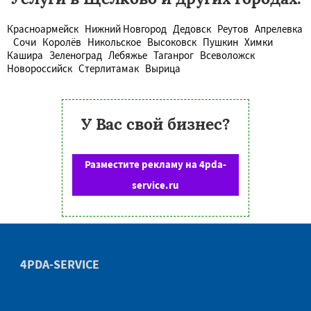
Красноармейск
Нижний Новгород
Дедовск
Реутов
Апрелевка
Сочи
Королёв
Никольское
Высоковск
Пушкин
Химки
Кашира
Зеленоград
Лебяжье
Таганрог
Всеволожск
Новороссийск
Стерлитамак
Вырица
У Вас свой бизнес?
Разместите рекламу на 4pda-
service.ru
4PDA-SERVICE