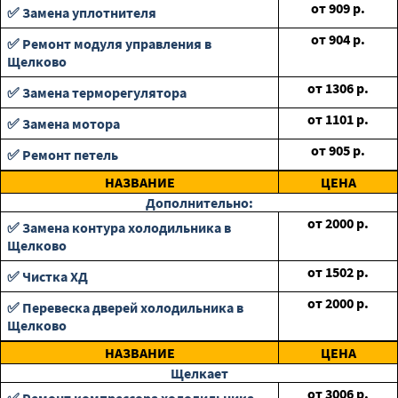
от
909
р.
✅ Замена уплотнителя
от
904
р.
✅ Ремонт модуля управления в
Щелково
от
1306
р.
✅ Замена терморегулятора
от
1101
р.
✅ Замена мотора
от
905
р.
✅ Ремонт петель
НАЗВАНИЕ
ЦЕНА
Дополнительно:
от
2000
р.
✅ Замена контура холодильника в
Щелково
от
1502
р.
✅ Чистка ХД
от
2000
р.
✅ Перевеска дверей холодильника в
Щелково
НАЗВАНИЕ
ЦЕНА
Щелкает
от
3006
р.