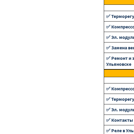
✅ Терморег
✅ Компресс
✅ Эл. модул
✅ Замена ве
✅ Ремонт и 
Ульяновске
✅ Компресс
✅ Терморег
✅ Эл. модул
✅ Контакты 
✅ Реле в Ул