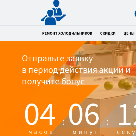
РЕМОНТ ХОЛОДИЛЬНИКОВ
СКИДКИ
ЦЕНЫ
Отправьте заявку
в период действия акции и
получите бонус
04
06
1
:
:
часов
минут
сек