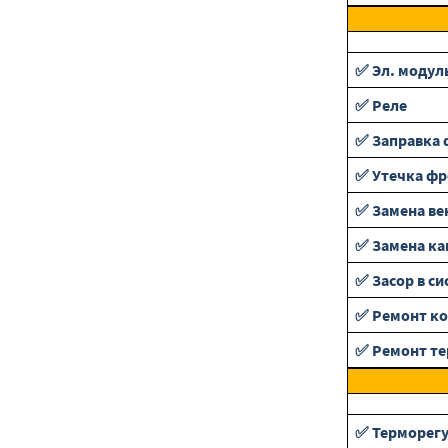
✅ Эл. модул
✅ Реле
✅ Заправка 
✅ Утечка фр
✅ Замена ве
✅ Замена ка
✅ Засор в си
✅ Ремонт ко
✅ Ремонт т
✅ Терморег