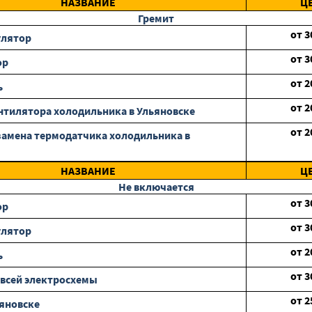
НАЗВАНИЕ
Ц
Гремит
от
3
улятор
от
3
ор
от
2
ь
от
2
нтилятора холодильника в Ульяновске
от
2
замена термодатчика холодильника в
НАЗВАНИЕ
Ц
Не включается
от
3
ор
от
3
улятор
от
2
ь
от
3
всей электросхемы
от
2
ьяновске