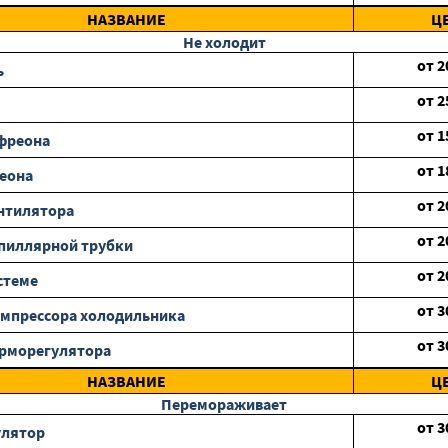
НАЗВАНИЕ
Ц
Не холодит
от
2
ь
от
2
от
1
фреона
от
1
еона
от
2
нтилятора
от
2
пиллярной трубки
от
2
стеме
от
3
мпрессора холодильника
от
3
ерморегулятора
НАЗВАНИЕ
Ц
Перемораживает
от
3
улятор