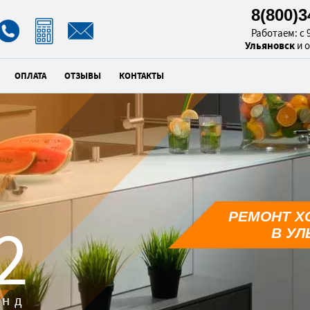
8(800)
Работаем: с 9
Ульяновск
и 
ОПЛАТА
ОТЗЫВЫ
КОНТАКТЫ
РЕМОНТ Х
1
В УЛ
унд