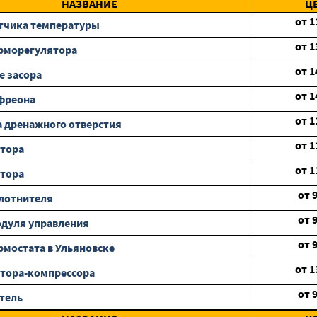
НАЗВАНИЕ
Ц
от
1
тчика температуры
от
1
рморегулятора
от
1
е засора
от
1
фреона
от
1
 дренажного отверстия
от
1
отора
от
1
отора
от
лотнителя
от
дуля управления
от
рмостата в Ульяновске
от
1
тора-компрессора
от
тель