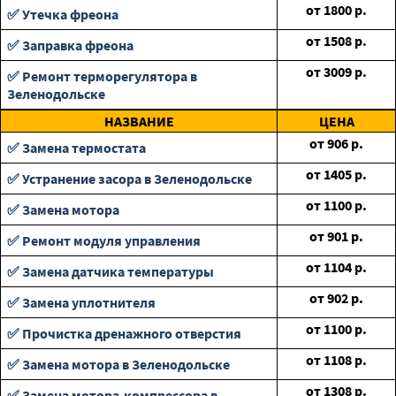
от
1800
р.
✅ Утечка фреона
от
1508
р.
✅ Заправка фреона
от
3009
р.
✅ Ремонт терморегулятора в
Зеленодольске
НАЗВАНИЕ
ЦЕНА
от
906
р.
✅ Замена термостата
от
1405
р.
✅ Устранение засора в Зеленодольске
от
1100
р.
✅ Замена мотора
от
901
р.
✅ Ремонт модуля управления
от
1104
р.
✅ Замена датчика температуры
от
902
р.
✅ Замена уплотнителя
от
1100
р.
✅ Прочистка дренажного отверстия
от
1108
р.
✅ Замена мотора в Зеленодольске
от
1308
р.
✅ Замена мотора-компрессора в