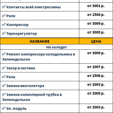
от
3001
р.
✅ Контакты всей электросхемы
от
2508
р.
✅ Реле
от
3009
р.
✅ Компрессор
от
3005
р.
✅ Терморегулятор
НАЗВАНИЕ
ЦЕНА
Не холодит
от
3009
р.
✅ Ремонт компрессора холодильника в
Зеленодольске
от
2007
р.
✅ Засор в системе
от
2506
р.
✅ Реле
от
2003
р.
✅ Замена вентилятора
от
2005
р.
✅ Замена капиллярной трубки в
Зеленодольске
от
2003
р.
✅ Эл. модуль