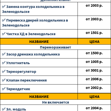
от
2003
р.
✅ Замена контура холодильника в
Зеленодольске
от
2003
р.
✅ Перевеска дверей холодильника в
Зеленодольске
от
1501
р.
✅ Чистка ХД в Зеленодольске
НАЗВАНИЕ
ЦЕНА
Перемораживает
от
1500
р.
✅ Засор дренажа холодильника
от
1005
р.
✅ Уплотнитель
от
3001
р.
✅ Терморегулятор
от
2006
р.
✅ Клапан переключения
от
2002
р.
✅ Термодатчик
НАЗВАНИЕ
ЦЕНА
Не включается
от
2004
р.
✅ Эл. модуль