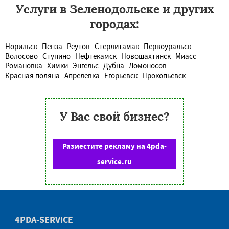
Услуги в Зеленодольске и других
городах:
Норильск
Пенза
Реутов
Стерлитамак
Первоуральск
Волосово
Ступино
Нефтекамск
Новошахтинск
Миасс
Романовка
Химки
Энгельс
Дубна
Ломоносов
Красная поляна
Апрелевка
Егорьевск
Прокопьевск
У Вас свой бизнес?
Разместите рекламу на 4pda-
service.ru
4PDA-SERVICE