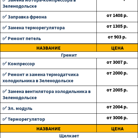
Зеленодольске
от
1408
р.
✅ Заправка фреона
от
1305
р.
✅ Замена терморегулятора
от
903
р.
✅ Ремонт петель
НАЗВАНИЕ
ЦЕНА
Гремит
от
3007
р.
✅ Компрессор
от
2000
р.
✅ Ремонт и замена термодатчика
холодильника в Зеленодольске
от
2005
р.
✅ Замена вентилятора холодильника в
Зеленодольске
от
2004
р.
✅ Эл. модуль
от
3006
р.
✅ Терморегулятор
НАЗВАНИЕ
ЦЕНА
Щелкает