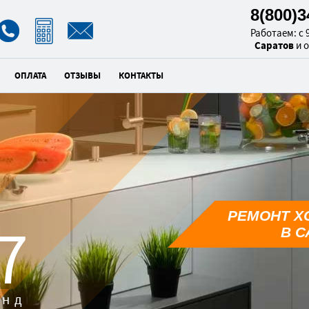
8(800)
Работаем: с 9
Саратов
и 
ОПЛАТА
ОТЗЫВЫ
КОНТАКТЫ
РЕМОНТ Х
6
В С
унд