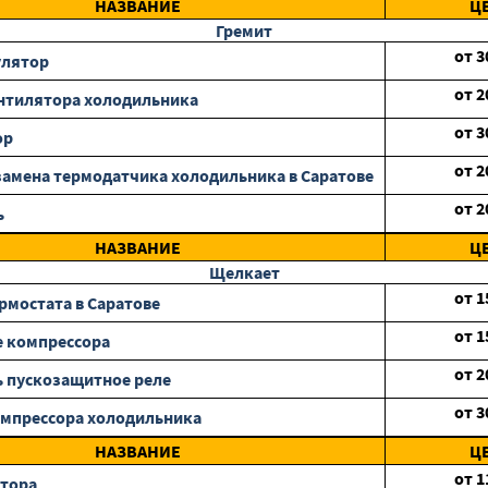
НАЗВАНИЕ
Ц
Гремит
от
3
улятор
от
2
нтилятора холодильника
от
3
ор
от
2
замена термодатчика холодильника в Саратове
от
2
ь
НАЗВАНИЕ
Ц
Щелкает
от
1
рмостата в Саратове
от
1
 компрессора
от
2
 пускозащитное реле
от
3
мпрессора холодильника
НАЗВАНИЕ
Ц
от
1
отора