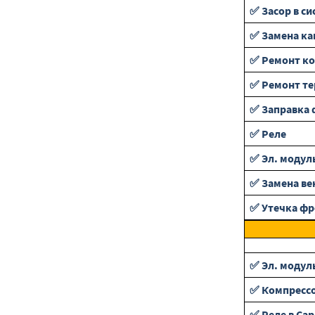
✅ Засор в си
✅ Замена ка
✅ Ремонт ко
✅ Ремонт т
✅ Заправка 
✅ Реле
✅ Эл. модул
✅ Замена ве
✅ Утечка фр
✅ Эл. модул
✅ Компресс
✅ Реле в Са