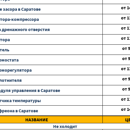
от
1
е засора в Саратове
от
1
тора-компрессора
от
1
 дренажного отверстия
от
1
отора
от
тель
от
рмостата
от
1
рморегулятора
от
лотнителя
от
дуля управления в Саратове
от
1
тчика температуры
от
1
фреона в Саратове
НАЗВАНИЕ
Ц
Не холодит