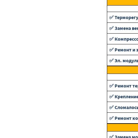
✅ Терморег
✅ Замена ве
✅ Компресс
✅ Ремонт и 
✅ Эл. модул
✅ Ремонт те
✅ Крепление
✅ Сломалось
✅ Ремонт ко
✅ Замена м