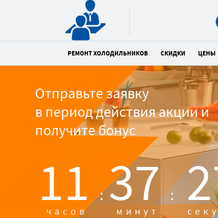
РЕМОНТ ХОЛОДИЛЬНИКОВ
СКИДКИ
ЦЕНЫ
Отправьте заявку
в период действия акции и
получите бонус
11
37
2
:
:
часов
минут
сек