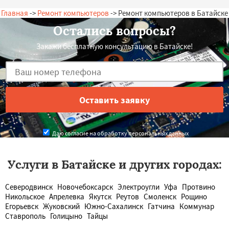
Главная
->
Ремонт компьютеров
-> Ремонт компьютеров в Батайске
Остались вопросы?
Закажи бесплатную консультацию в Батайске!
Даю согласие на обработку персональных данных
Услуги в Батайске и других городах:
Северодвинск
Новочебоксарск
Электроугли
Уфа
Протвино
Никольское
Апрелевка
Якутск
Реутов
Смоленск
Рощино
Егорьевск
Жуковский
Южно-Сахалинск
Гатчина
Коммунар
Ставрополь
Голицыно
Тайцы