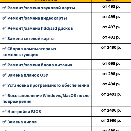
от
493
р.
✅ Ремонт/замена звуковой карты
от
495
р.
✅ Ремонт/замена видеокарты
от
497
р.
✅ Ремонт/замена hdd/ssd дисков
от
491
р.
✅ Замена сетевой карты
от
2490
р.
✅ Сборка компьютера из
комплектующих
от
698
р.
✅ Ремонт/замена блока питания
от
298
р.
✅ Замена планок ОЗУ
от
494
р.
✅ Установка программного обеспечения
от
2493
р.
✅ Восстановление Windows/MacOS после
повреждения
от
2496
р.
✅ Настройка BIOS
от
2996
р.
✅ Замена чипов
от
490
р.