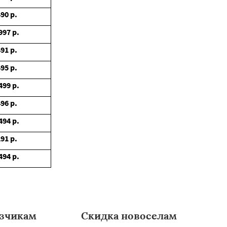
490
р.
997
р.
491
р.
495
р.
499
р.
496
р.
494
р.
291
р.
494
р.
зчикам
Скидка новоселам