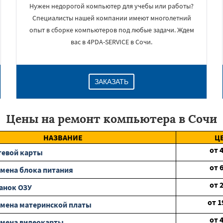
Нужен недорогой компьютер для учебы или работы?
Специалисты нашей компании имеют многолетний
опыт в сборке компьютеров под любые задачи. Ждем
вас в 4PDA-SERVICE в Сочи.
ЗАКАЗАТЬ
Цены на ремонт компьютера в Сочи
НАЗВАНИЕ
Ц
от
тевой карты
от
мена блока питания
от
анок ОЗУ
от
1
мена материнской платы
от
амена видеокарты