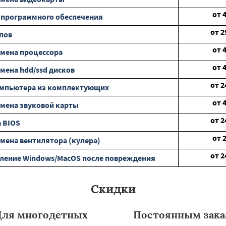
от
 программного обеспечения
от
2
пов
от
мена процессора
от
мена hdd/ssd дисков
от
2
омпьютера из комплектующих
от
мена звуковой карты
от
2
 BIOS
от
мена вентилятора (кулера)
от
2
ление Windows/MacOS после повреждения
Скидки
Для многодетных
Постоянным зака