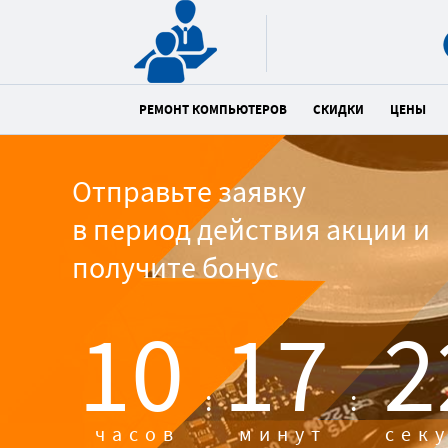
РЕМОНТ КОМПЬЮТЕРОВ
СКИДКИ
ЦЕНЫ
Отправьте заявку
в период действия акции и
получите бонус
10
17
2
:
:
часов
минут
сек