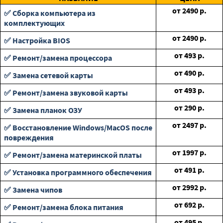
от
2490
р.
✅ Сборка компьютера из
комплектующих
от
2490
р.
✅ Настройка BIOS
от
493
р.
✅ Ремонт/замена процессора
от
490
р.
✅ Замена сетевой карты
от
493
р.
✅ Ремонт/замена звуковой карты
от
290
р.
✅ Замена планок ОЗУ
от
2497
р.
✅ Восстановление Windows/MacOS после
повреждения
от
1997
р.
✅ Ремонт/замена материнской платы
от
491
р.
✅ Установка программного обеспечения
от
2992
р.
✅ Замена чипов
от
692
р.
✅ Ремонт/замена блока питания
от
495
р.