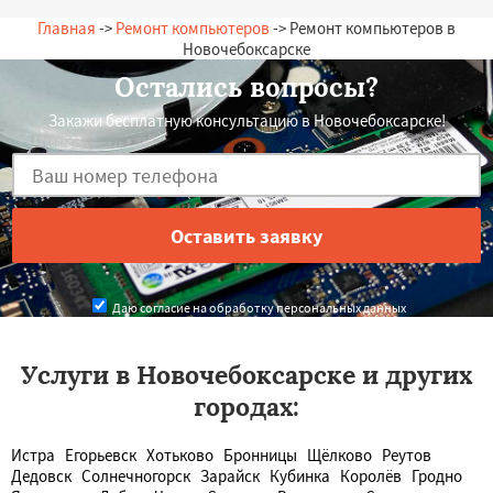
Главная
->
Ремонт компьютеров
-> Ремонт компьютеров в
Новочебоксарске
Остались вопросы?
Закажи бесплатную консультацию в Новочебоксарске!
Даю согласие на обработку персональных данных
Услуги в Новочебоксарске и других
городах:
Истра
Егорьевск
Хотьково
Бронницы
Щёлково
Реутов
Дедовск
Солнечногорск
Зарайск
Кубинка
Королёв
Гродно