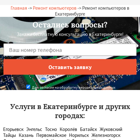
Главная
->
Ремонт компьютеров
-> Ремонт компьютеров в
Екатеринбурге
Остались вопросы?
Закажи бесплатную консультацию в Екатеринбурге!
Даю согласие на обработку персональных данных
Услуги в Екатеринбурге и других
городах:
Егорьевск
Энгельс
Тосно
Королёв
Батайск
Жуковский
Тайцы
Казань
Первомайское
Норильск
Железногорск