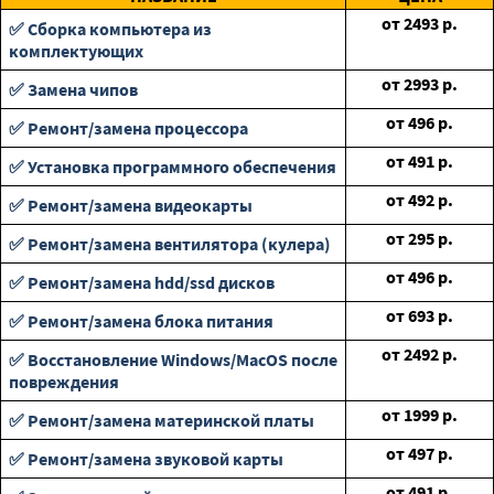
от
2493
р.
✅ Сборка компьютера из
комплектующих
от
2993
р.
✅ Замена чипов
от
496
р.
✅ Ремонт/замена процессора
от
491
р.
✅ Установка программного обеспечения
от
492
р.
✅ Ремонт/замена видеокарты
от
295
р.
✅ Ремонт/замена вентилятора (кулера)
от
496
р.
✅ Ремонт/замена hdd/ssd дисков
от
693
р.
✅ Ремонт/замена блока питания
от
2492
р.
✅ Восстановление Windows/MacOS после
повреждения
от
1999
р.
✅ Ремонт/замена материнской платы
от
497
р.
✅ Ремонт/замена звуковой карты
от
491
р.