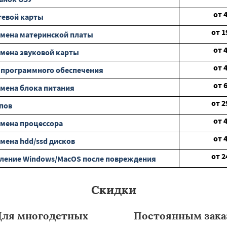
от
тевой карты
от
1
мена материнской платы
от
мена звуковой карты
от
 программного обеспечения
от
мена блока питания
от
2
пов
от
мена процессора
от
мена hdd/ssd дисков
от
2
ление Windows/MacOS после повреждения
Скидки
Для многодетных
Постоянным зака