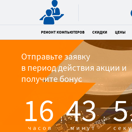
РЕМОНТ КОМПЬЮТЕРОВ
СКИДКИ
ЦЕНЫ
Отправьте заявку
в период действия акции и
получите бонус
16
43
5
:
:
часов
минут
сек