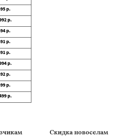
495
р.
992
р.
494
р.
491
р.
691
р.
994
р.
492
р.
499
р.
499
р.
зчикам
Скидка новоселам