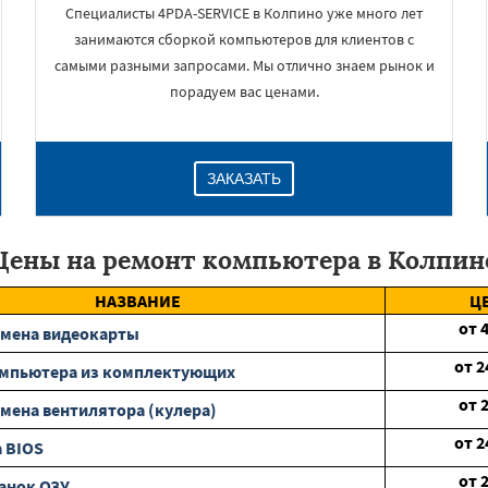
Специалисты 4PDA-SERVICE в Колпино уже много лет
занимаются сборкой компьютеров для клиентов с
самыми разными запросами. Мы отлично знаем рынок и
порадуем вас ценами.
ЗАКАЗАТЬ
Цены на ремонт компьютера в Колпин
НАЗВАНИЕ
Ц
от
амена видеокарты
от
2
омпьютера из комплектующих
от
мена вентилятора (кулера)
от
2
 BIOS
от
анок ОЗУ