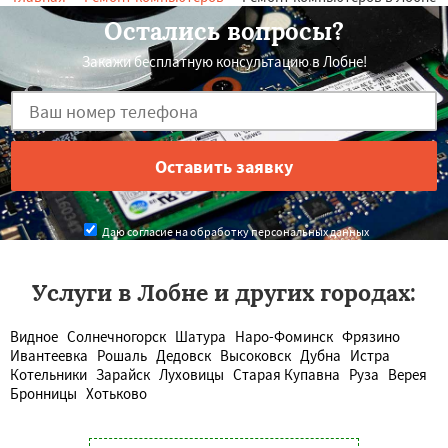
Остались вопросы?
Закажи бесплатную консультацию в Лобне!
Даю согласие на обработку персональных данных
Услуги в Лобне и других городах:
Видное
Солнечногорск
Шатура
Наро-Фоминск
Фрязино
Ивантеевка
Рошаль
Дедовск
Высоковск
Дубна
Истра
Котельники
Зарайск
Луховицы
Старая Купавна
Руза
Верея
Бронницы
Хотьково