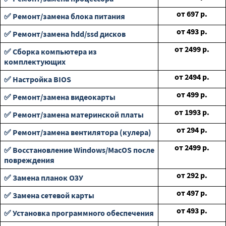
от
697
р.
✅ Ремонт/замена блока питания
от
493
р.
✅ Ремонт/замена hdd/ssd дисков
от
2499
р.
✅ Сборка компьютера из
комплектующих
от
2494
р.
✅ Настройка BIOS
от
499
р.
✅ Ремонт/замена видеокарты
от
1993
р.
✅ Ремонт/замена материнской платы
от
294
р.
✅ Ремонт/замена вентилятора (кулера)
от
2499
р.
✅ Восстановление Windows/MacOS после
повреждения
от
292
р.
✅ Замена планок ОЗУ
от
497
р.
✅ Замена сетевой карты
от
493
р.
✅ Установка программного обеспечения