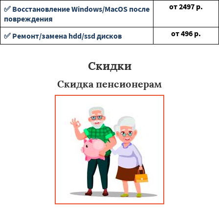
от
2497
р.
✅ Восстановление Windows/MacOS после
повреждения
от
496
р.
✅ Ремонт/замена hdd/ssd дисков
Скидки
Скидка пенсионерам