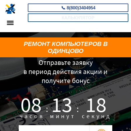
📞
8(800)3404954
КАЛЬКУЛЯТОР
РЕМОНТ КОМПЬЮТЕРОВ В
ОДИНЦОВО
Отправьте заявку
в период действия акции и
получите бонус
08
13
17
:
:
часов
минут
секунд