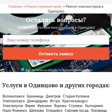
Главная
->
Ремонт компьютеров
-> Ремонт компьютеров в
Одинцово
Остались вопросы?
Закажи бесплатную консультацию в Одинцово!
Даю согласие на обработку персональных данных
Услуги в Одинцово и других городах:
Волоколамск
Бронницы
Дмитров
Старая Купавна
Электрогорск
Домодедово
Истра
Краснозаводск
Электроугли
Верея
Фрязино
Яхрома
Ступино
Лыткарино
Наро-Фоминск
Щёлково
Егорьевск
Сергиев посад
Луховицы