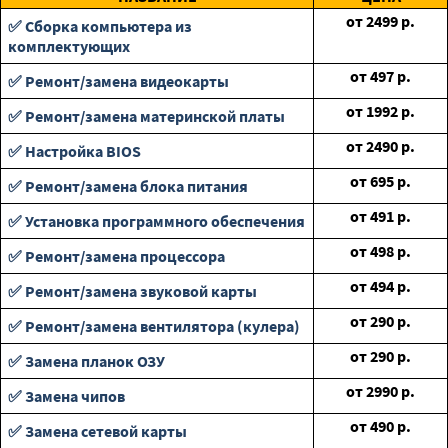
от
2499
р.
✅ Сборка компьютера из
комплектующих
от
497
р.
✅ Ремонт/замена видеокарты
от
1992
р.
✅ Ремонт/замена материнской платы
от
2490
р.
✅ Настройка BIOS
от
695
р.
✅ Ремонт/замена блока питания
от
491
р.
✅ Установка программного обеспечения
от
498
р.
✅ Ремонт/замена процессора
от
494
р.
✅ Ремонт/замена звуковой карты
от
290
р.
✅ Ремонт/замена вентилятора (кулера)
от
290
р.
✅ Замена планок ОЗУ
от
2990
р.
✅ Замена чипов
от
490
р.
✅ Замена сетевой карты