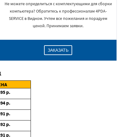
Не можете определиться с комплектующими для сборки
компьютера? Обратитесь к профессионалам 4PDA-
SERVICE в Видном. Учтем все пожелания и порадуем
ценой. Принимаем заявки.
ЗАКАЗАТЬ
м
ЕНА
495
р.
494
р.
691
р.
492
р.
291
р.