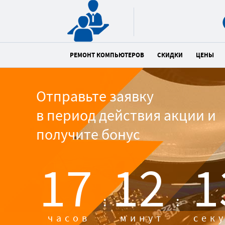
РЕМОНТ КОМПЬЮТЕРОВ
СКИДКИ
ЦЕНЫ
Отправьте заявку
в период действия акции и
получите бонус
17
12
1
:
:
часов
минут
сек