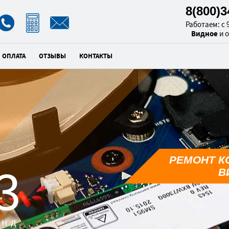
8(800)
Работаем: с 9
Видное
и 
ОПЛАТА
ОТЗЫВЫ
КОНТАКТЫ
РЕМОНТ К
2
В
унд