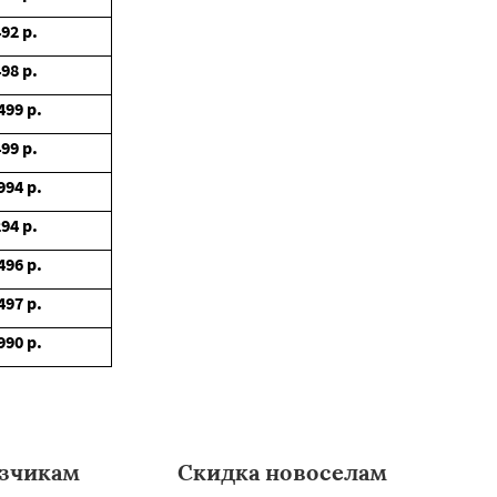
492
р.
498
р.
499
р.
499
р.
994
р.
294
р.
496
р.
497
р.
990
р.
зчикам
Скидка новоселам