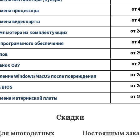
от
мена процессора
от
амена видеокарты
от
2
омпьютера из комплектующих
от
 программного обеспечения
от
2
пов
от
анок ОЗУ
от
2
ление Windows/MacOS после повреждения
от
2
 BIOS
от
1
мена материнской платы
Скидки
Для многодетных
Постоянным зака