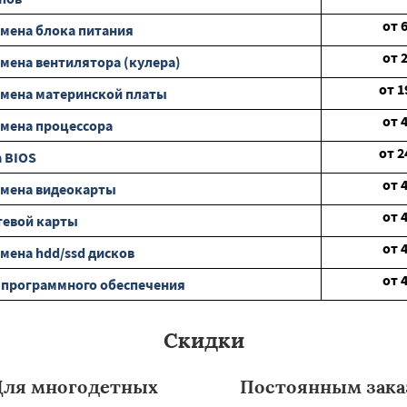
от
мена блока питания
от
мена вентилятора (кулера)
от
1
мена материнской платы
от
мена процессора
от
2
 BIOS
от
амена видеокарты
от
тевой карты
от
мена hdd/ssd дисков
от
 программного обеспечения
Скидки
Для многодетных
Постоянным зака