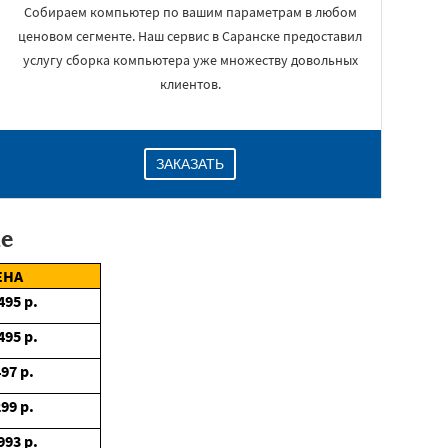
Собираем компьютер по вашим параметрам в любом
ценовом сегменте. Наш сервис в Саранске предоставил
услугу сборка компьютера уже множеству довольных
клиентов.
ЗАКАЗАТЬ
е
ЕНА
495
р.
495
р.
497
р.
299
р.
993
р.