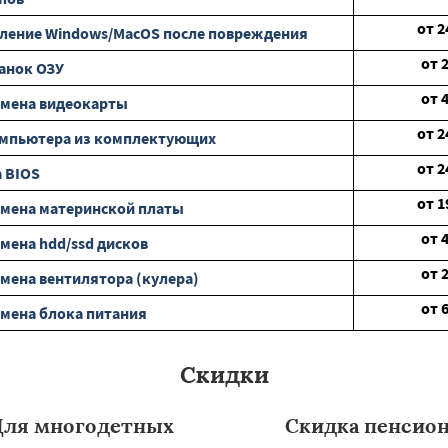
от
2
ление Windows/MacOS после повреждения
от
анок ОЗУ
от
амена видеокарты
от
2
омпьютера из комплектующих
от
2
 BIOS
от
1
мена материнской платы
от
мена hdd/ssd дисков
от
мена вентилятора (кулера)
от
мена блока питания
Скидки
Для многодетных
Скидка пенсио