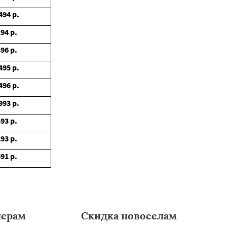
494
р.
294
р.
496
р.
495
р.
496
р.
993
р.
493
р.
293
р.
691
р.
нерам
Скидка новоселам