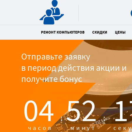
РЕМОНТ КОМПЬЮТЕРОВ
СКИДКИ
ЦЕНЫ
Отправьте заявку
в период действия акции и
получите бонус
04
52
1
:
:
часов
минут
сек