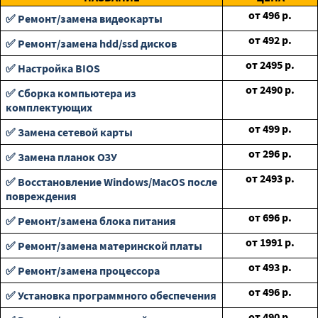
от
496
р.
✅ Ремонт/замена видеокарты
от
492
р.
✅ Ремонт/замена hdd/ssd дисков
от
2495
р.
✅ Настройка BIOS
от
2490
р.
✅ Сборка компьютера из
комплектующих
от
499
р.
✅ Замена сетевой карты
от
296
р.
✅ Замена планок ОЗУ
от
2493
р.
✅ Восстановление Windows/MacOS после
повреждения
от
696
р.
✅ Ремонт/замена блока питания
от
1991
р.
✅ Ремонт/замена материнской платы
от
493
р.
✅ Ремонт/замена процессора
от
496
р.
✅ Установка программного обеспечения
от
490
р.