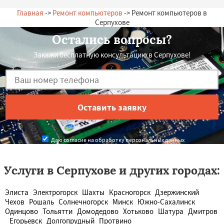
Главная
->
Ремонт компьютеров
-> Ремонт компьютеров в
Серпухове
Остались вопросы?
Закажи бесплатную консультацию в Серпухове!
Даю согласие на обработку персональных данных
Услуги в Серпухове и других городах:
Элиста
Электрогорск
Шахты
Красногорск
Дзержинский
Чехов
Рошаль
Солнечногорск
Минск
Южно-Сахалинск
Одинцово
Тольятти
Домодедово
Хотьково
Шатура
Дмитров
Егорьевск
Долгопрудный
Протвино