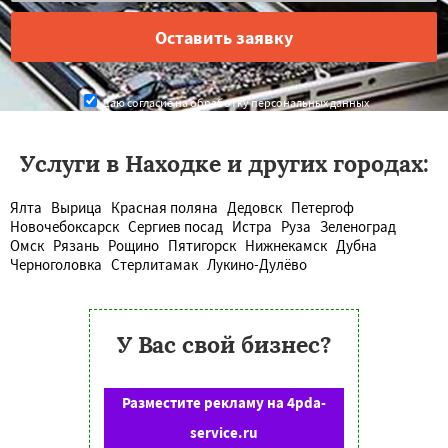
Даю согласие на обработку персональных данных
Услуги в Находке и других городах:
Ялта
Вырица
Красная поляна
Дедовск
Петергоф
Новочебоксарск
Сергиев посад
Истра
Руза
Зеленоград
Омск
Рязань
Рощино
Пятигорск
Нижнекамск
Дубна
Черноголовка
Стерлитамак
Лукино-Дулёво
У Вас свой бизнес?
Разместите рекламу на 4pda-
service.ru