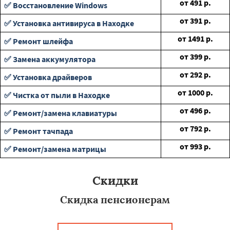
от
491
р.
✅ Восстановление Windows
от
391
р.
✅ Установка антивируса в Находке
от
1491
р.
✅ Ремонт шлейфа
от
399
р.
✅ Замена аккумулятора
от
292
р.
✅ Установка драйверов
от
1000
р.
✅ Чистка от пыли в Находке
от
496
р.
✅ Ремонт/замена клавиатуры
от
792
р.
✅ Ремонт тачпада
от
993
р.
✅ Ремонт/замена матрицы
Скидки
Скидка пенсионерам