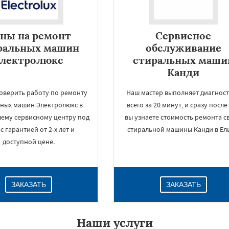
ны на ремонт
Сервисное
ральных машин
обслуживание
электролюкс
стиральных маши
Канди
оверить работу по ремонту
Наш мастер выполняет диагнос
ьных машин Электролюкс в
всего за 20 минут, и сразу после
шему сервисному центру под
вы узнаете стоимость ремонта с
с гарантией от 2-х лет и
стиральной машины Канди в Ель
×
доступной цене.
ЗАКАЗАТЬ
ЗАКАЗАТЬ
Наши услуги
Даю согласие на обработку персональных данных