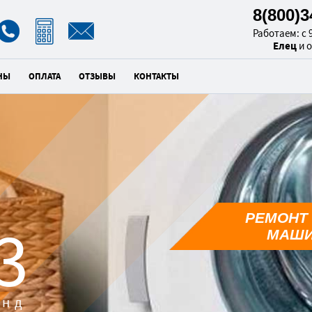
8(800)
Работаем: с 9
Елец
и 
НЫ
ОПЛАТА
ОТЗЫВЫ
КОНТАКТЫ
РЕМОНТ
1
МАШИ
унд