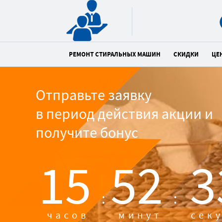
РЕМОНТ СТИРАЛЬНЫХ МАШИН
СКИДКИ
ЦЕ
Отправьте заявку
в период действия акции и
получите бонус
15
52
3
:
:
часов
минут
сек