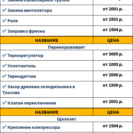
от
2001
р.
✅ Замена вентилятора
от
2502
р.
✅ Реле
от
1504
р.
✅ Заправка фреона
НАЗВАНИЕ
ЦЕНА
Перемораживает
от
3005
р.
✅ Терморегулятор
от
1005
р.
✅ Уплотнитель
от
2008
р.
✅ Термодатчик
от
1509
р.
✅ Засор дренажа холодильника в
Токсово
от
2001
р.
✅ Клапан переключения
НАЗВАНИЕ
ЦЕНА
Щелкает
от
1504
р.
✅ Крепление компрессора