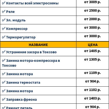
от
3009
р.
✅ Контакты всей электросхемы
от
2500
р.
✅ Реле
от
2000
р.
✅ Эл. модуль
от
3000
р.
✅ Компрессор
от
3000
р.
✅ Терморегулятор
НАЗВАНИЕ
ЦЕНА
от
1405
р.
✅ Устранение засора в Токсово
от
1305
р.
✅ Замена мотора-компрессора в
Токсово
от
1109
р.
✅ Замена мотора
от
904
р.
✅ Замена термостата
от
1102
р.
✅ Замена мотора
от
1403
р.
✅ Заправка фреона
от
904
р.
✅ Ремонт петель