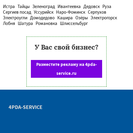
Истра
Тайцы
Зеленоград
Ивантеевка
Дедовск
Руза
Сергиев посад
Уссурийск
Наро-Фоминск
Серпухов
Электроугли
Домодедово
Кашира
Озёры
Электрогорск
Лобня
Шатура
Романовка
Шлиссельбург
У Вас свой бизнес?
Разместите рекламу на 4pda-
service.ru
4PDA-SERVICE