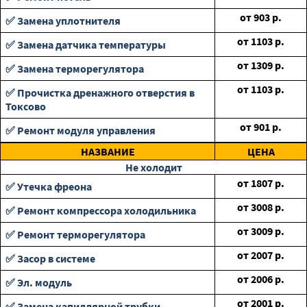
от
903
р.
✅ Замена уплотнителя
от
1103
р.
✅ Замена датчика температуры
от
1309
р.
✅ Замена терморегулятора
от
1103
р.
✅ Прочистка дренажного отверстия в
Токсово
от
901
р.
✅ Ремонт модуля управления
НАЗВАНИЕ
ЦЕНА
Не холодит
от
1807
р.
✅ Утечка фреона
от
3008
р.
✅ Ремонт компрессора холодильника
от
3009
р.
✅ Ремонт терморегулятора
от
2007
р.
✅ Засор в системе
от
2006
р.
✅ Эл. модуль
от
2001
р.
✅ Замена капиллярной трубки