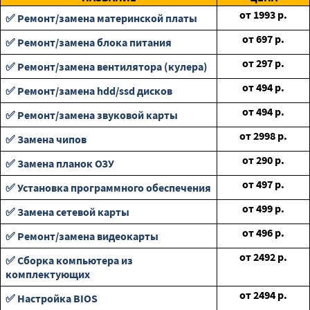
от
1993
р.
✅ Ремонт/замена материнской платы
от
697
р.
✅ Ремонт/замена блока питания
от
297
р.
✅ Ремонт/замена вентилятора (кулера)
от
494
р.
✅ Ремонт/замена hdd/ssd дисков
от
494
р.
✅ Ремонт/замена звуковой карты
от
2998
р.
✅ Замена чипов
от
290
р.
✅ Замена планок ОЗУ
от
497
р.
✅ Установка программного обеспечения
от
499
р.
✅ Замена сетевой карты
от
496
р.
✅ Ремонт/замена видеокарты
от
2492
р.
✅ Сборка компьютера из
комплектующих
от
2494
р.
✅ Настройка BIOS