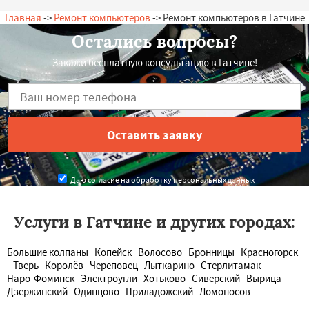
Главная
->
Ремонт компьютеров
-> Ремонт компьютеров в Гатчине
Остались вопросы?
Закажи бесплатную консультацию в Гатчине!
Даю согласие на обработку персональных данных
Услуги в Гатчине и других городах:
Большие колпаны
Копейск
Волосово
Бронницы
Красногорск
Тверь
Королёв
Череповец
Лыткарино
Стерлитамак
Наро-Фоминск
Электроугли
Хотьково
Сиверский
Вырица
Дзержинский
Одинцово
Приладожский
Ломоносов