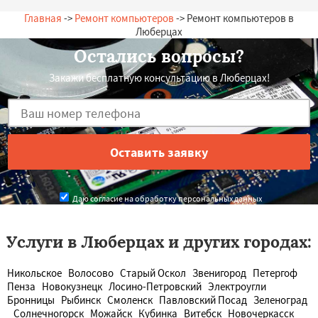
Главная
->
Ремонт компьютеров
-> Ремонт компьютеров в
Люберцах
Остались вопросы?
Закажи бесплатную консультацию в Люберцах!
Даю согласие на обработку персональных данных
Услуги в Люберцах и других городах:
Никольское
Волосово
Старый Оскол
Звенигород
Петергоф
Пенза
Новокузнецк
Лосино-Петровский
Электроугли
Бронницы
Рыбинск
Смоленск
Павловский Посад
Зеленоград
Солнечногорск
Можайск
Кубинка
Витебск
Новочеркасск