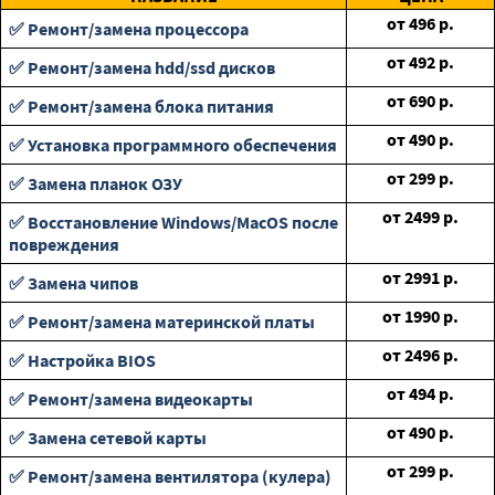
от
496
р.
✅ Ремонт/замена процессора
от
492
р.
✅ Ремонт/замена hdd/ssd дисков
от
690
р.
✅ Ремонт/замена блока питания
от
490
р.
✅ Установка программного обеспечения
от
299
р.
✅ Замена планок ОЗУ
от
2499
р.
✅ Восстановление Windows/MacOS после
повреждения
от
2991
р.
✅ Замена чипов
от
1990
р.
✅ Ремонт/замена материнской платы
от
2496
р.
✅ Настройка BIOS
от
494
р.
✅ Ремонт/замена видеокарты
от
490
р.
✅ Замена сетевой карты
от
299
р.
✅ Ремонт/замена вентилятора (кулера)