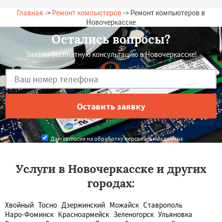
Главная
->
Ремонт компьютеров
-> Ремонт компьютеров в
Новочеркасске
Остались вопросы?
Закажи бесплатную консультацию в Новочеркасске!
Даю согласие на обработку персональных данных
Услуги в Новочеркасске и других
городах:
Хвойный
Тосно
Дзержинский
Можайск
Ставрополь
Наро-Фоминск
Красноармейск
Зеленогорск
Ульяновка