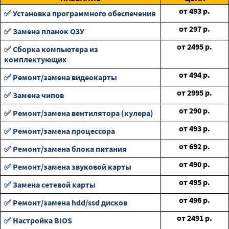
от
493
р.
✅ Установка программного обеспечения
от
297
р.
✅ Замена планок ОЗУ
от
2495
р.
✅ Сборка компьютера из
комплектующих
от
494
р.
✅ Ремонт/замена видеокарты
от
2995
р.
✅ Замена чипов
от
290
р.
✅ Ремонт/замена вентилятора (кулера)
от
493
р.
✅ Ремонт/замена процессора
от
692
р.
✅ Ремонт/замена блока питания
от
490
р.
✅ Ремонт/замена звуковой карты
от
495
р.
✅ Замена сетевой карты
от
496
р.
✅ Ремонт/замена hdd/ssd дисков
от
2491
р.
✅ Настройка BIOS