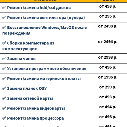
от
498
р.
✅ Ремонт/замена hdd/ssd дисков
от
295
р.
✅ Ремонт/замена вентилятора (кулера)
от
2498
р.
✅ Восстановление Windows/MacOS после
повреждения
от
2494
р.
✅ Сборка компьютера из
комплектующих
от
2993
р.
✅ Замена чипов
от
496
р.
✅ Установка программного обеспечения
от
1996
р.
✅ Ремонт/замена материнской платы
от
299
р.
✅ Замена планок ОЗУ
от
493
р.
✅ Замена сетевой карты
от
494
р.
✅ Ремонт/замена видеокарты
от
496
р.
✅ Ремонт/замена процессора
от
493
р.