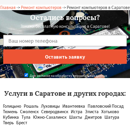
Главная
->
Ремонт компьютеров
-> Ремонт компьютеров в Саратове
Остались вопросы?
Закажи бесплатную консультацию в Саратове!
Даю согласие на обработку персональных данных
Услуги в Саратове и других городах:
Голицыно
Рошаль
Луховицы
Ивантеевка
Павловский Посад
Тюмень
Смоленск
Северодвинск
Истра
Элиста
Хотьково
Кубинка
Тула
Южно-Сахалинск
Шахты
Дмитров
Шатура
Тверь
Брест