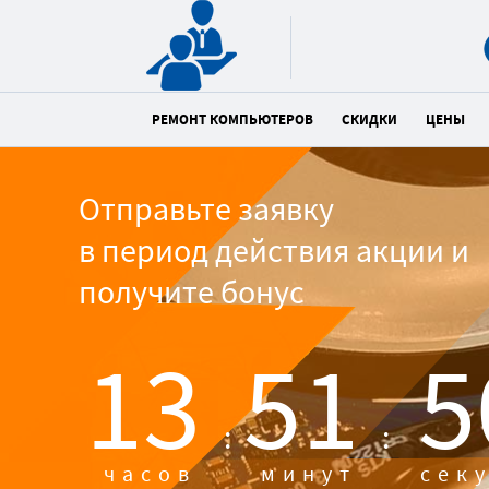
РЕМОНТ КОМПЬЮТЕРОВ
СКИДКИ
ЦЕНЫ
Отправьте заявку
в период действия акции и
получите бонус
13
51
4
:
:
часов
минут
сек