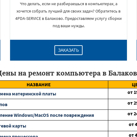
Что делать, если не разбираешься в компьютерах, а
хочется собрать лучший для своих задач? Обратитесь в
4PDA-SERVICE в Балаково. Предоставляем услугу сборки
под ваши нужды.
ЗАКАЗАТЬ
Цены на ремонт компьютера в Балаков
НАЗВАНИЕ
Ц
от
1
мена материнской платы
от
2
пов
от
2
ление Windows/MacOS после повреждения
от
тевой карты
от
мена процессора