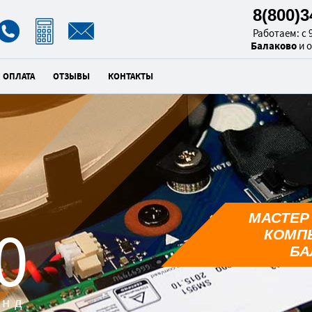
8(800)
Работаем: с 9
Балаково
и 
ОПЛАТА
ОТЗЫВЫ
КОНТАКТЫ
МАСТЕР
8
КОМП
БА
унд