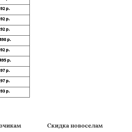
492
р.
492
р.
292
р.
498
р.
692
р.
495
р.
497
р.
297
р.
493
р.
зчикам
Скидка новоселам