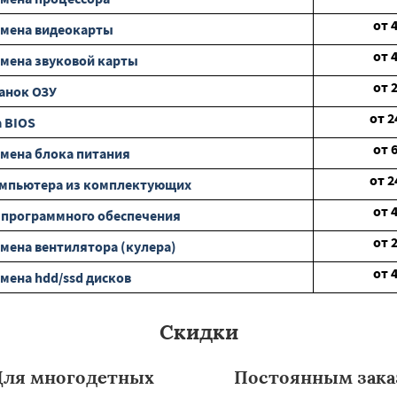
от
амена видеокарты
от
мена звуковой карты
от
анок ОЗУ
от
2
 BIOS
от
мена блока питания
от
2
омпьютера из комплектующих
от
 программного обеспечения
от
мена вентилятора (кулера)
от
мена hdd/ssd дисков
Скидки
Для многодетных
Постоянным зака