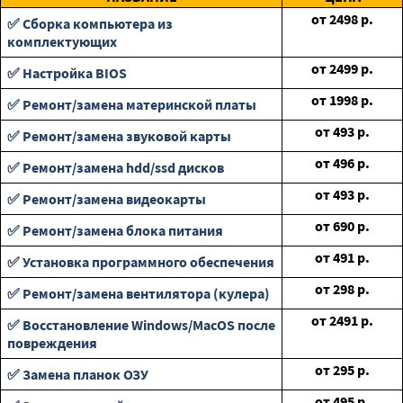
от
2498
р.
✅ Сборка компьютера из
комплектующих
от
2499
р.
✅ Настройка BIOS
от
1998
р.
✅ Ремонт/замена материнской платы
от
493
р.
✅ Ремонт/замена звуковой карты
от
496
р.
✅ Ремонт/замена hdd/ssd дисков
от
493
р.
✅ Ремонт/замена видеокарты
от
690
р.
✅ Ремонт/замена блока питания
от
491
р.
✅ Установка программного обеспечения
от
298
р.
✅ Ремонт/замена вентилятора (кулера)
от
2491
р.
✅ Восстановление Windows/MacOS после
повреждения
от
295
р.
✅ Замена планок ОЗУ
от
495
р.