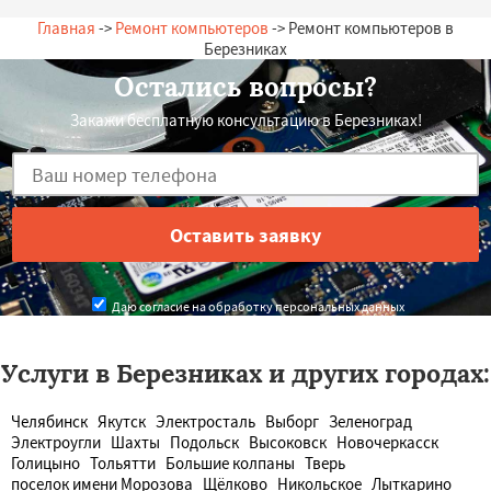
Главная
->
Ремонт компьютеров
-> Ремонт компьютеров в
Березниках
Остались вопросы?
Закажи бесплатную консультацию в Березниках!
Даю согласие на обработку персональных данных
Услуги в Березниках и других городах:
Челябинск
Якутск
Электросталь
Выборг
Зеленоград
Электроугли
Шахты
Подольск
Высоковск
Новочеркасск
Голицыно
Тольятти
Большие колпаны
Тверь
поселок имени Морозова
Щёлково
Никольское
Лыткарино