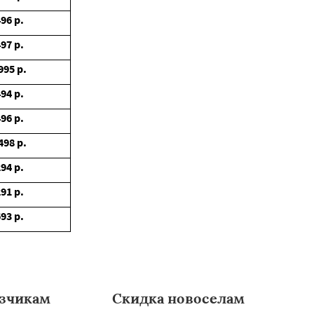
496
р.
497
р.
995
р.
494
р.
496
р.
498
р.
294
р.
291
р.
693
р.
зчикам
Скидка новоселам