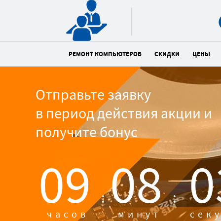
РЕМОНТ КОМПЬЮТЕРОВ
СКИДКИ
ЦЕНЫ
Отправьте заявку
в период действия акции и
получите бонус
09
08
0
:
:
часов
минут
сек