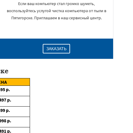
Если ваш компьютер стал громко шуметь,
воспользуйтесь услугой чистка компьютера от пыли в
Пятигорске. Приглашаем в наш сервисный центр.
ЗАКАЗАТЬ
ске
ЕНА
495
р.
497
р.
499
р.
998
р.
491
р.