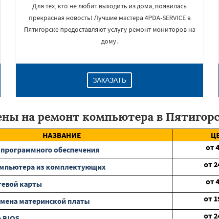
Для тех, кто не любит выходить из дома, появилась
прекрасная новость! Лучшие мастера 4PDA-SERVICE в
Пятигорске предоставляют услугу ремонт мониторов на
дому.
ЗАКАЗАТЬ
ны на ремонт компьютера в Пятигор
НАЗВАНИЕ
Ц
от
 программного обеспечения
от
2
омпьютера из комплектующих
от
тевой карты
от
1
мена материнской платы
от
2
 BIOS