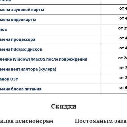
от
мена звуковой карты
от
амена видеокарты
от
2
пов
от
мена процессора
от
мена hdd/ssd дисков
от
2
ление Windows/MacOS после повреждения
от
мена вентилятора (кулера)
от
анок ОЗУ
от
мена блока питания
Скидки
идка пенсионерам
Постоянным зака