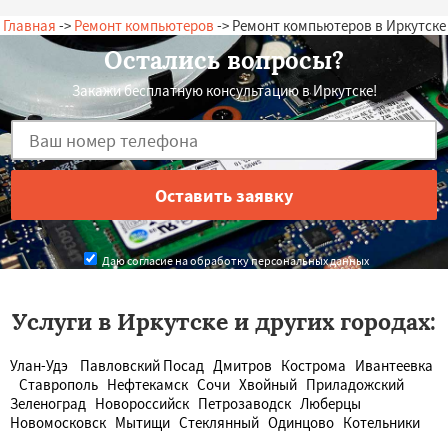
Главная
->
Ремонт компьютеров
-> Ремонт компьютеров в Иркутске
Остались вопросы?
Закажи бесплатную консультацию в Иркутске!
Даю согласие на обработку персональных данных
Услуги в Иркутске и других городах:
Улан-Удэ
Павловский Посад
Дмитров
Кострома
Ивантеевка
Ставрополь
Нефтекамск
Сочи
Хвойный
Приладожский
Зеленоград
Новороссийск
Петрозаводск
Люберцы
Новомосковск
Мытищи
Стеклянный
Одинцово
Котельники