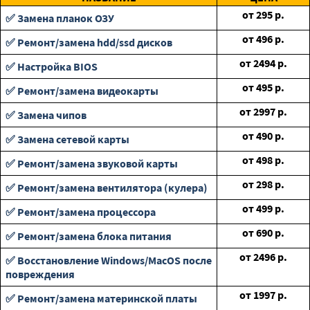
от
295
р.
✅ Замена планок ОЗУ
от
496
р.
✅ Ремонт/замена hdd/ssd дисков
от
2494
р.
✅ Настройка BIOS
от
495
р.
✅ Ремонт/замена видеокарты
от
2997
р.
✅ Замена чипов
от
490
р.
✅ Замена сетевой карты
от
498
р.
✅ Ремонт/замена звуковой карты
от
298
р.
✅ Ремонт/замена вентилятора (кулера)
от
499
р.
✅ Ремонт/замена процессора
от
690
р.
✅ Ремонт/замена блока питания
от
2496
р.
✅ Восстановление Windows/MacOS после
повреждения
от
1997
р.
✅ Ремонт/замена материнской платы