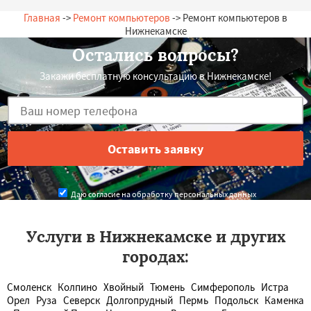
Главная
->
Ремонт компьютеров
-> Ремонт компьютеров в
Нижнекамске
Остались вопросы?
Закажи бесплатную консультацию в Нижнекамске!
Даю согласие на обработку персональных данных
Услуги в Нижнекамске и других
городах:
Смоленск
Колпино
Хвойный
Тюмень
Симферополь
Истра
Орел
Руза
Северск
Долгопрудный
Пермь
Подольск
Каменка