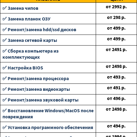
от
2992
р.
✅ Замена чипов
от
298
р.
✅ Замена планок ОЗУ
от
499
р.
✅ Ремонт/замена hdd/ssd дисков
от
499
р.
✅ Замена сетевой карты
от
2491
р.
✅ Сборка компьютера из
комплектующих
от
2498
р.
✅ Настройка BIOS
от
493
р.
✅ Ремонт/замена процессора
от
491
р.
✅ Ремонт/замена видеокарты
от
496
р.
✅ Ремонт/замена звуковой карты
от
2498
р.
✅ Восстановление Windows/MacOS после
повреждения
от
494
р.
✅ Установка программного обеспечения
от
1994
р.